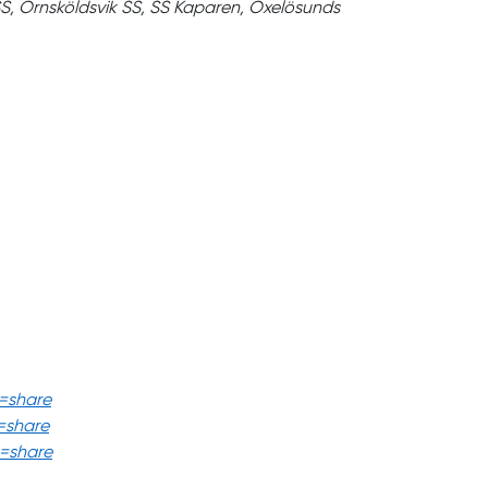
SS, Örnsköldsvik SS, SS Kaparen, Oxelösunds
=share
=share
=share