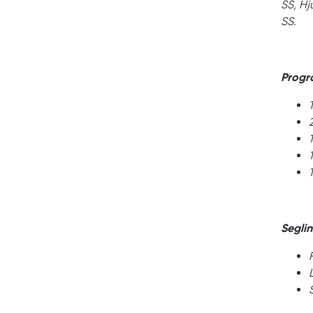
SS, Hj
SS.
Progr
Seglin