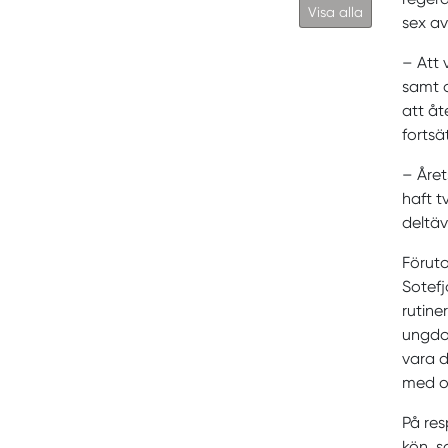
Visa alla
sex av
– Att 
samt o
att åt
fortsä
– Året
haft t
deltäv
Föruto
Sotefj
rutine
ungdom
vara d
med o
På res
kön, s