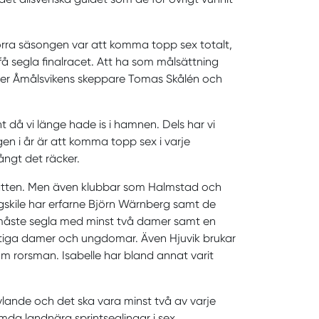
r förra säsongen var att komma topp sex totalt,
få segla finalracet. Att ha som målsättning
säger Åmålsvikens skeppare Tomas Skålén och
nt då vi länge hade is i hamnen. Dels har vi
en i år är att komma topp sex i varje
långt det räcker.
vatten. Men även klubbar som Halmstad och
ngskile har erfarne Björn Wärnberg samt de
 måste segla med minst två damer samt en
duktiga damer och ungdomar. Även Hjuvik brukar
m rorsman. Isabelle har bland annat varit
ävlande och det ska vara minst två av varje
mda landnära sprintseglingar i sex