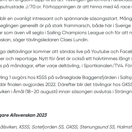
gsutrustade J/70:or. Förhoppningen är att hinna med 45 race 
blir en ovanligt intressant och spännande säsongsstart. Mång
seglingen generellt är på stark frammarsch, både här i Sverige o
r som även vill segla i Sailing Champions League och för att
nskan, säger tävlingsledaren Claes Lundin.
iga deltävlingar kommer att sändas live på Youtube och Fac
er och reportage. Nytt för året är också ett halvtimmes lå
 på måndagar, efter varje deltävling, i Sportkanalen/TV4. För
ling 1 avgörs hos KSSS på svårseglade Baggensfjärden i Salt
 där finalen avgjordes 2022. Därefter blir det tävlingar hos G
iken i Åmål (18–20 augusti) innan säsongen avslutas i Strängn
gare Allsvenskan 2023
lsviken, KSSS, Sotefjorden SS, GKSS, Stenungsund SS, Halmst