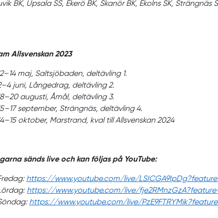
uvik BK, Upsala SS, Ekerö BK, Skanör BK, Ekolns SK, Strängnäs 
am Allsvenskan 2023
12–14 maj, Saltsjöbaden, deltävling 1.
2–4 juni, Långedrag, deltävling 2.
18–20 augusti, Åmål, deltävling 3.
15–17 september, Strängnäs, deltävling 4.
14–15 oktober, Marstrand, kval till Allsvenskan 2024
garna sänds live och kan följas på
YouTube:
Fredag:
https://www.youtube.com/live/LSICGA9IpDg?feature
Lördag:
https://www.youtube.com/live/fje2RMnzGzA?feature
Söndag:
https://www.youtube.com/live/PzE9FTRYMik?feature