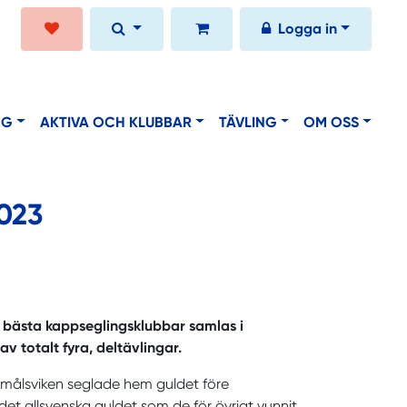
Logga in
NG
AKTIVA OCH KLUBBAR
TÄVLING
OM OSS
2023
18 bästa kappseglingsklubbar samlas i
v totalt fyra, deltävlingar.
Åmålsviken seglade hem guldet före
 allsvenska guldet som de för övrigt vunnit