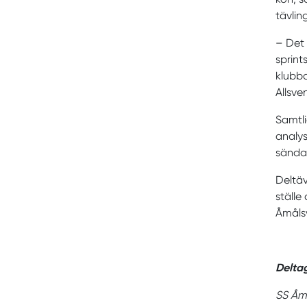
tävlin
– Det 
sprint
klubba
Allsve
Samtl
analys
sändas
Deltäv
ställe
Åmålsv
Delta
SS Åmå