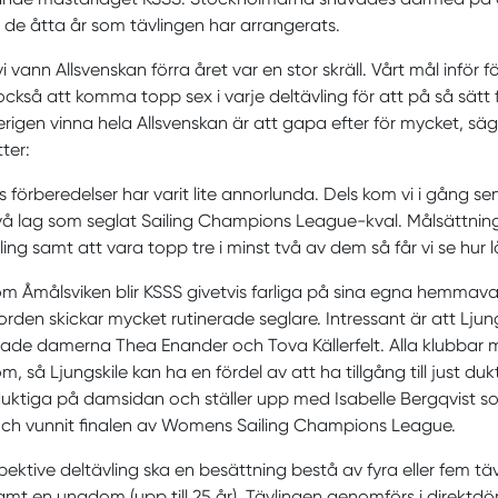
 de åtta år som tävlingen har arrangerats.
vi vann Allsvenskan förra året var en stor skräll. Vårt mål infö
ckså att komma topp sex i varje deltävling för att på så sätt 
erigen vinna hela Allsvenskan är att gapa efter för mycket, 
tter:
s förberedelser har varit lite annorlunda. Dels kom vi i gång se
vå lag som seglat Sailing Champions League-kval. Målsättning
ling samt att vara topp tre i minst två av dem så får vi se hur 
m Åmålsviken blir KSSS givetvis farliga på sina egna hemma
orden skickar mycket rutinerade seglare. Intressant är att Lju
rade damerna Thea Enander och Tova Källerfelt. Alla klubbar
, så Ljungskile kan ha en fördel av att ha tillgång till just 
uktiga på damsidan och ställer upp med Isabelle Bergqvist so
ch vunnit finalen av Womens Sailing Champions League.
pektive deltävling ska en besättning bestå av fyra eller fem t
amt en ungdom (upp till 25 år). Tävlingen genomförs i direktdö