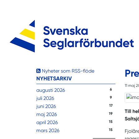
Pre
Nyheter som RSS-flöde
NYHETSARKIV
11 maj 
augusti 2026
6
juli 2026
9
juni 2026
17
Till h
maj 2026
19
Saltsj
april 2026
15
mars 2026
15
Fjolår
reger