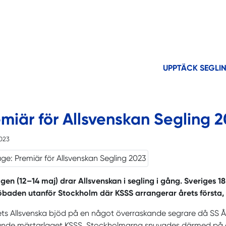
UPPTÄCK SEGLI
miär för Allsvenskan Segling 
2023
elgen (12–14 maj) drar Allsvenskan i segling i gång. Sveriges 
öbaden utanför Stockholm där KSSS arrangerar årets första, a
ets Allsvenska bjöd på en något överraskande segrare då SS 
ande mästarlaget KSSS. Stockholmarna snuvades därmed på det