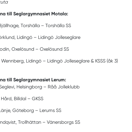
ruta
na till Seglargymnasiet Motala:
Bjällhage, Torshälla – Torshälla SS
jörklund, Lidingö – Lidingö Jolleseglare
Modin, Oxelösund – Oxelösund SS
ennberg, Lidingö – Lidingö Jolleseglare & KSSS (åk 3)
na till Seglargymnasiet Lerum:
Seglevi, Helsingborg – Råå Jolleklubb
Hård, Billdal – GKSS
 Länje, Göteborg – Lerums SS
indqvist, Trollhättan – Vänersborgs SS