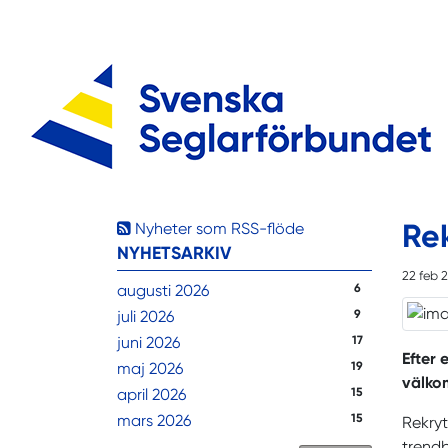
Re
Nyheter som RSS-flöde
NYHETSARKIV
22 feb 
augusti 2026
6
juli 2026
9
juni 2026
17
Efter
maj 2026
19
välkom
april 2026
15
mars 2026
15
Rekryt
trendb