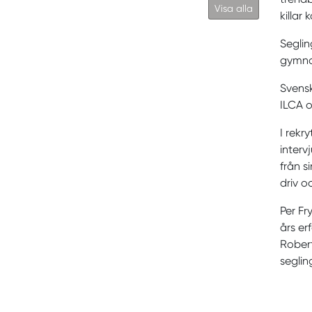
Visa alla
killar
Seglin
gymnas
Svensk
ILCA o
I rekr
interv
från s
driv o
Per Fr
års er
Robert
segli