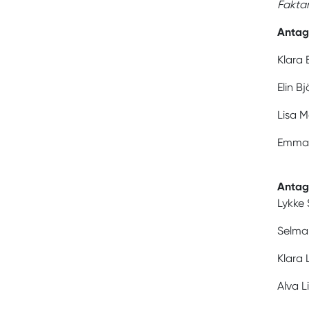
Fakta
Antag
Klara 
Elin B
Lisa 
Emma W
Antag
Lykke 
Selma 
Klara
Alva L