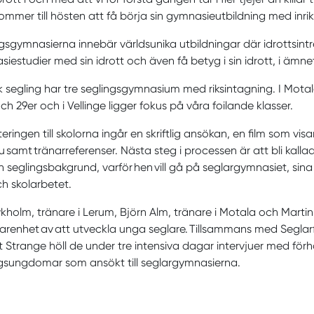
 kommer till hösten att få börja sin gymnasieutbildning med inri
gsgymnasierna innebär världsunika utbildningar där idrottsint
iestudier med sin idrott och även få betyg i sin idrott, i ämne
 segling har tre seglingsgymnasium med riksintagning. I Mot
ch 29er och i Vellinge ligger fokus på våra foilande klasser.
yteringen till skolorna ingår en skriftlig ansökan, en film som vi
ju samt tränarreferenser. Nästa steg i processen är att bli kallad 
in seglingsbakgrund, varför hen vill gå på seglargymnasiet, sin
ch skolarbetet.
ykholm, tränare i Lerum, Björn Alm, tränare i Motala och Martin
farenhet av att utveckla unga seglare. Tillsammans med Seg
 Strange höll de under tre intensiva dagar intervjuer med fö
ngsungdomar som ansökt till seglargymnasierna.