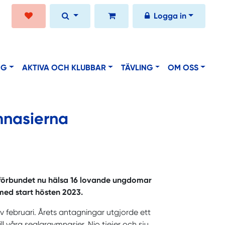
Logga in
NG
AKTIVA OCH KLUBBAR
TÄVLING
OM OSS
mnasierna
rförbundet nu hälsa 16 lovande ungdomar
med start hösten 2023.
 februari. Årets antagningar utgjorde ett
till våra seglargymnasier. Nio tjejer och sju