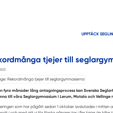
UPPTÄCK SEGLI
kordmånga tjejer till seglargy
2023
 en fyra månader lång antagningsprocess kan Svenska Segla
na till våra Seglargymnasium i Lerum, Motala och Vellinge 
eringen som har pågått sedan 1 oktober avslutades i mitten av
rott i och med att vi för första gången tar i fler tjejer än killar 