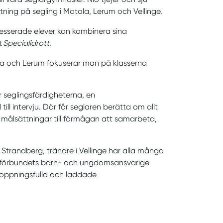
ktning på segling i Motala, Lerum och Vellinge.
resserade elever kan kombinera sina
t
Specialidrott
.
ala och Lerum fokuserar man på klasserna
sar seglingsfärdigheterna, en
till intervju. Där får seglaren berätta om allt
a målsättningar till förmågan att samarbeta,
 Strandberg, tränare i Vellinge har alla många
larförbundets barn- och ungdomsansvarige
rhoppningsfulla och laddade