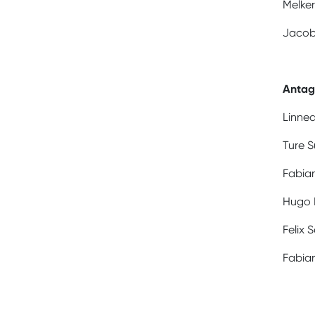
Melker
Jacob
Antagn
Linne
Ture 
Fabia
Hugo F
Felix 
Fabia