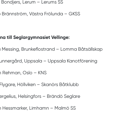
 Bondjers, Lerum – Lerums SS
 Brännström, Västra Frölunda – GKSS
a till Seglargymnasiet Vellinge:
a Messing, Brunkeflostrand – Lomma Båtsällskap
Sunnergård, Uppsala – Uppsala Kanotförening
n Rehman, Oslo – KNS
lygare, Höllviken – Skanörs Båtklubb
Sergelius, Helsingfors – Brändö Seglare
n Hessmarker, Limhamn – Malmö SS