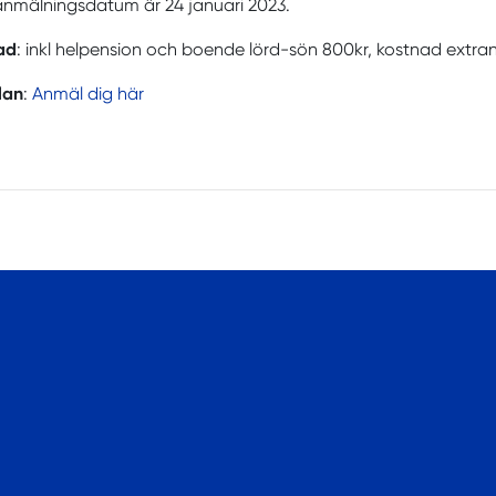
anmälningsdatum är 24 januari 2023.
ad
: inkl helpension och boende lörd-sön 800kr, kostnad extrana
lan
:
Anmäl dig här