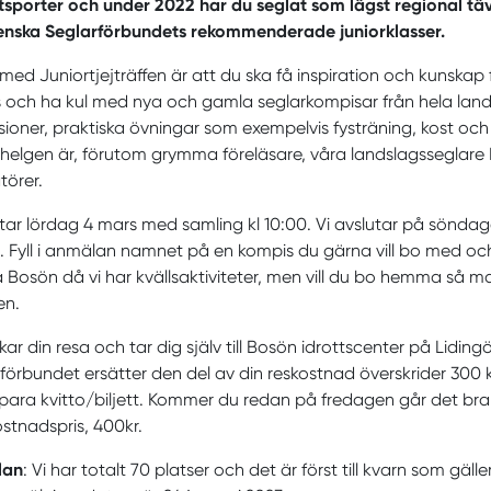
tsporter och under 2022 har du seglat som lägst regional tävl
enska Seglarförbundets rekommenderade juniorklasser.
med Juniortjejträffen är att du ska få inspiration och kunskap 
s och ha kul med nya och gamla seglarkompisar från hela land
sioner, praktiska övningar som exempelvis fysträning, kost och 
helgen är, förutom grymma föreläsare, våra landslagsseglar
törer.
rtar lördag 4 mars med samling kl 10:00. Vi avslutar på söndage
 Fyll i anmälan namnet på en kompis du gärna vill bo med och 
 Bosön då vi har kvällsaktiviteter, men vill du bo hemma så m
en.
ar din resa och tar dig själv till Bosön idrottscenter på Lidi
förbundet ersätter den del av din reskostnad överskrider 300 
spara kvitto/biljett. Kommer du redan på fredagen går det bra 
ostnadspris, 400kr.
lan
: Vi har totalt 70 platser och det är först till kvarn som gäller