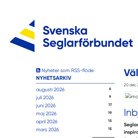
Vä
Nyheter som RSS-flöde
NYHETSARKIV
20 dec 
augusti 2026
6
juli 2026
9
juni 2026
17
Inb
maj 2026
19
april 2026
15
Seglar
mars 2026
15
inspir