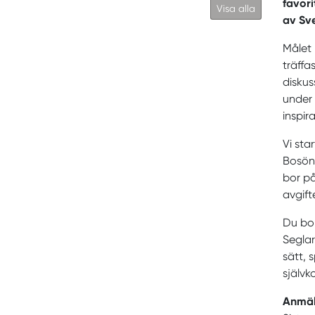
favori
Visa alla
av Sv
Målet 
träffa
diskus
under 
inspira
Vi sta
Bosön.
bor på
avgift
Du bok
Seglar
sätt, 
självk
Anmä