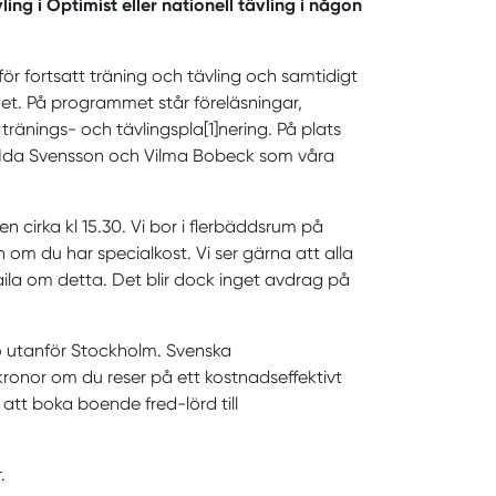
ing i Optimist eller nationell tävling i någon
för fortsatt träning och tävling och samtidigt
et. På programmet står föreläsningar,
tränings- och tävlingspla[1]nering. På plats
e Ida Svensson och Vilma Bobeck som våra
n cirka kl 15.30. Vi bor i flerbäddsrum på
om du har specialkost. Vi ser gärna att alla
aila om detta. Det blir dock inget avdrag på
ngö utanför Stockholm. Svenska
kronor om du reser på ett kostnadseffektivt
att boka boende fred-lörd till
.