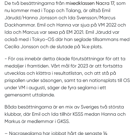
De två besättningarna från
mixedklassen Nacra 17,
som
nu kommer med i Topp och Talang, är alltså Emil
Järudd/Hanna Jonsson och Ida Svensson/Marcus
Dackhammar. Emil och Hanna var sjua på VM 2022 och
Ida och Marcus var sexa på EM 2021. Emil Järudd var
också med i Tokyo-OS där han seglade tillsammans med
Cecilia Jonsson och de slutade på 14:e plats.
- För oss innebär detta ökade förutsättningar för att ta
medaljer i framtiden. Vårt mål för 2023 är att fortsätta
utvecklas och klättra i resultatlistan, och att stå på
prispallen under säsongen, samt ta en nationsplats till OS
under VM i augusti, säger de fyra seglarna i ett
gemensamt uttalande.
Båda besättningarna är en mix av Sveriges två största
klubbar, där Emil och Ida tillhör KSSS medan Hanna och
Markus är medlemmar i GKSS.
– Nacraseglarna har jobbat hårt de senaste 14