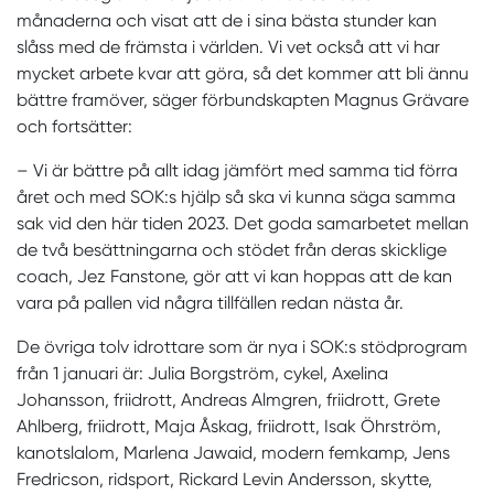
månaderna och visat att de i sina bästa stunder kan
slåss med de främsta i världen. Vi vet också att vi har
mycket arbete kvar att göra, så det kommer att bli ännu
bättre framöver, säger förbundskapten Magnus Grävare
och fortsätter:
– Vi är bättre på allt idag jämfört med samma tid förra
året och med SOK:s hjälp så ska vi kunna säga samma
sak vid den här tiden 2023. Det goda samarbetet mellan
de två besättningarna och stödet från deras skicklige
coach, Jez Fanstone, gör att vi kan hoppas att de kan
vara på pallen vid några tillfällen redan nästa år.
De övriga tolv idrottare som är nya i SOK:s stödprogram
från 1 januari är: Julia Borgström, cykel, Axelina
Johansson, friidrott, Andreas Almgren, friidrott, Grete
Ahlberg, friidrott, Maja Åskag, friidrott, Isak Öhrström,
kanotslalom, Marlena Jawaid, modern femkamp, Jens
Fredricson, ridsport, Rickard Levin Andersson, skytte,