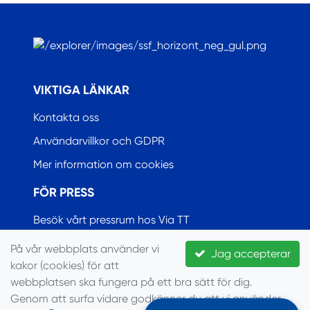
.
VIKTIGA LÄNKAR
Kontakta oss
Användarvillkor och GDPR
Mer information om cookies
FÖR PRESS
Besök vårt pressrum hos Via TT
På vår webbplats använder vi
Jag accepterar
kakor (cookies) för att
© Seglarförbundet, 2022
webbplatsen ska fungera på ett bra sätt för dig.
Genom att surfa vidare godkänner du att vi använder