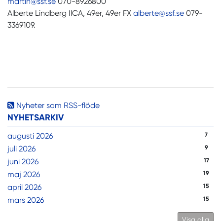
martin@ssf.se
070-8926800
Alberte Lindberg IlCA, 49er, 49er FX
alberte@ssf.se
079-
3369109.
Nyheter som RSS-flöde
NYHETSARKIV
augusti 2026
7
juli 2026
9
juni 2026
17
maj 2026
19
april 2026
15
mars 2026
15
Visa alla