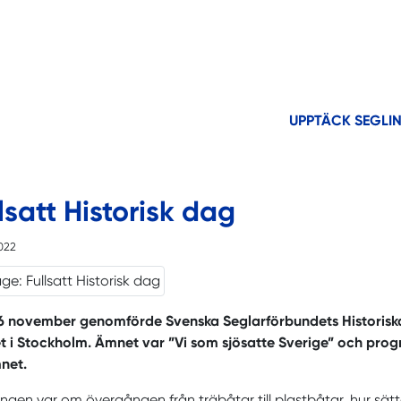
UPPTÄCK SEGLI
lsatt Historisk dag
022
 november genomförde Svenska Seglarförbundets Historiska u
t i Stockholm. Ämnet var ”Vi som sjösatte Sverige” och prog
net.
ngen var om övergången från träbåtar till plastbåtar, hur sät