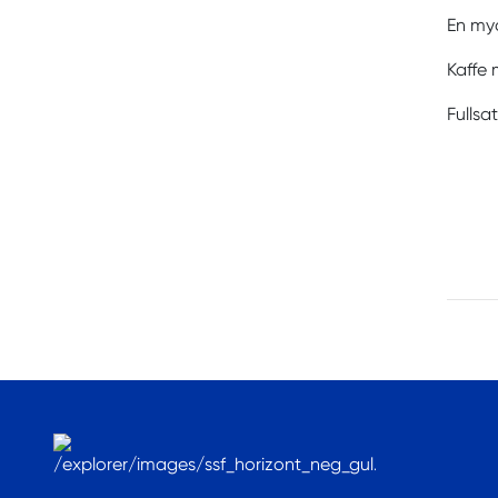
En myc
Kaffe
Fullsat
.