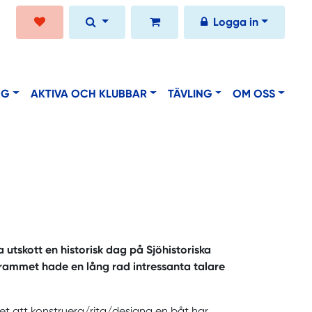
Logga in
NG
AKTIVA OCH KLUBBAR
TÄVLING
OM OSS
tskott en historisk dag på Sjöhistoriska
rammet hade en lång rad intressanta talare
tet att konstruera/rita/designa en båt har