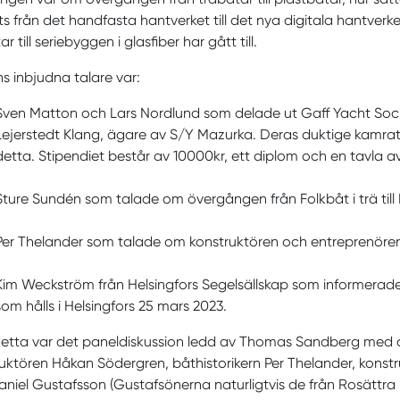
s från det handfasta hantverket till det nya digitala hantverk
r till seriebyggen i glasfiber har gått till.
 inbjudna talare var:
Sven Matton och Lars Nordlund som delade ut Gaff Yacht Societ
Lejerstedt Klang, ägare av S/Y Mazurka. Deras duktige kamrat
detta. Stipendiet består av 10000kr, ett diplom och en tavla a
Sture Sundén som talade om övergången från Folkbåt i trä till IF
Per Thelander som talade om konstruktören och entreprenöre
Kim Weckström från Helsingfors Segelsällskap som informerad
som hålls i Helsingfors 25 mars 2023.
detta var det paneldiskussion ledd av Thomas Sandberg med d
uktören Håkan Södergren, båthistorikern Per Thelander, kon
niel Gustafsson (Gustafsönerna naturligtvis de från Rosättra 