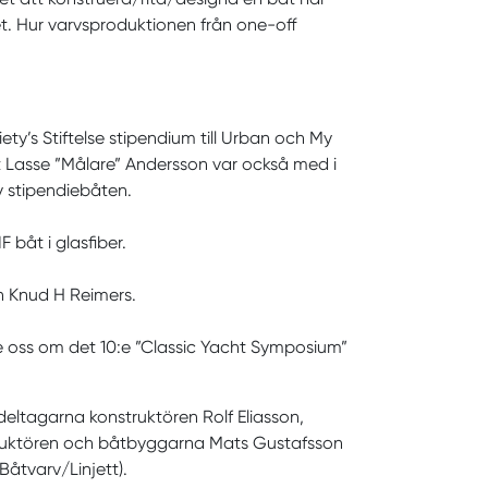
et. Hur varvsproduktionen från one-off
y’s Stiftelse stipendium till Urban och My
 Lasse ”Målare” Andersson var också med i
v stipendiebåten.
 båt i glasfiber.
n Knud H Reimers.
e oss om det 10:e ”Classic Yacht Symposium”
eltagarna konstruktören Rolf Eliasson,
struktören och båtbyggarna Mats Gustafsson
Båtvarv/Linjett).