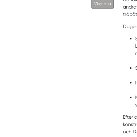
Visa alla
ändrat
träbåta
Dagens
Efter 
konstr
och Da