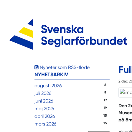
Ful
Nyheter som RSS-flöde
NYHETSARKIV
2 dec 2
augusti 2026
6
juli 2026
9
juni 2026
17
Den 26
maj 2026
19
Musee
april 2026
15
på äm
mars 2026
15
Handli