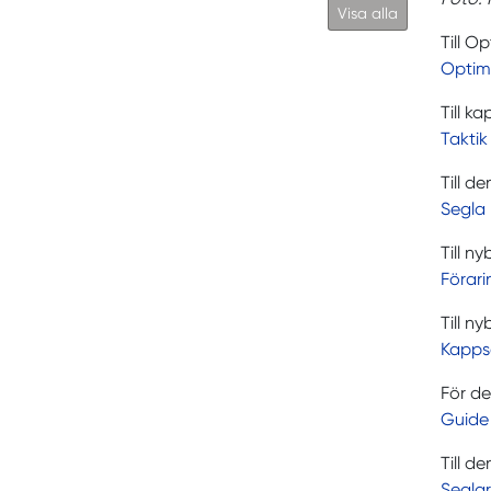
Visa alla
Till O
Optimi
Till k
Taktik
Till d
Segla 
Till n
Förari
Till n
Kappse
För de
Guide 
Till d
Seglar