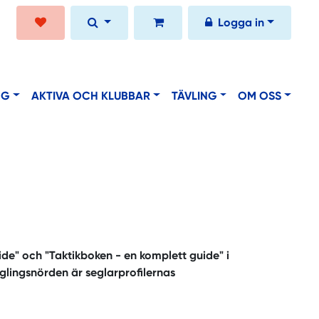
Logga in
NG
AKTIVA OCH KLUBBAR
TÄVLING
OM OSS
ide" och "Taktikboken - en komplett guide" i
eglingsnörden är seglarprofilernas