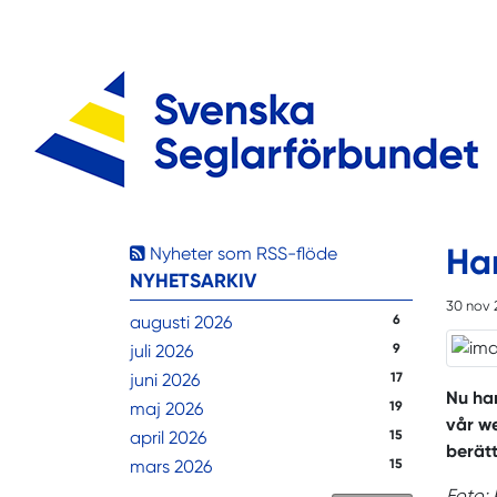
Ha
Nyheter som RSS-flöde
NYHETSARKIV
30 nov 
augusti 2026
6
juli 2026
9
juni 2026
17
Nu har
maj 2026
19
vår we
april 2026
15
berätt
mars 2026
15
Foto: 