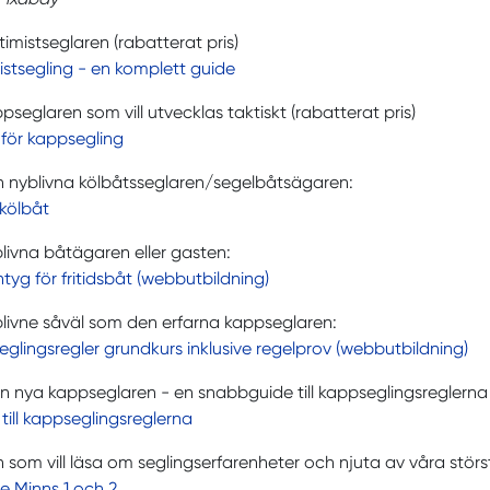
ptimistseglaren (rabatterat pris)
stsegling - en komplett guide
appseglaren som vill utvecklas taktiskt (rabatterat pris)
 för kappsegling
en nyblivna kölbåtsseglaren/segelbåtsägaren:
kölbåt
yblivna båtägaren eller gasten:
ntyg för fritidsbåt (webbutbildning)
yblivne såväl som den erfarna kappseglaren:
glingsregler grundkurs inklusive regelprov (webbutbildning)
n nya kappseglaren - en snabbguide till kappseglingsreglerna i
till kappseglingsreglerna
en som vill läsa om seglingserfarenheter och njuta av våra störs
e Minns 1 och 2