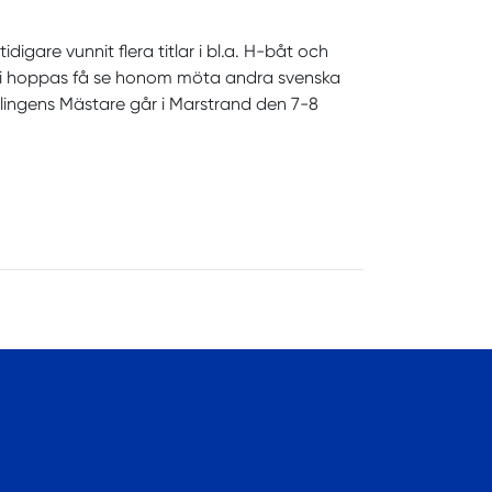
igare vunnit flera titlar i bl.a. H-båt och
är vi hoppas få se honom möta andra svenska
lingens Mästare går i Marstrand den 7-8