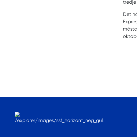
tredje
Det hä
Expres
mästar
oktobe
.