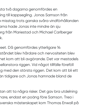
örsta två dagarna genomfördes en
ng till kappsegling. Jonas Samson från
misstag trots ganska svåra vindförhållanden
ngarna hade Jonas inte mindre än sju
berg från Mariestad och Michael Carlberger
k.
leet. Då genomfördes ytterligare 14
otståndet blev hårdare och nervositeten blev
enhet kom att bli avgörande. Det var mestadels
lanstora riggen. Vid något tillfälle föreföll
med den största riggen. Det kom att bli ett
e än tidigare och Jonas hamnade bland de
an att ta några risker. Det gav bra utdelning
nnare, endast en poäng före Samson. Trea i
 svenska mästerskapet kom Thomas Enwall på