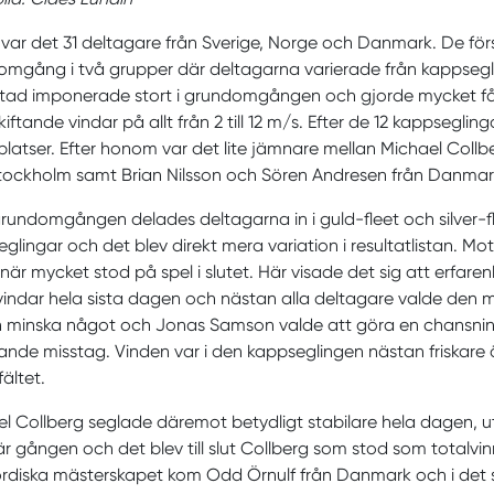
 var det 31 deltagare från Sverige, Norge och Danmark. De f
mgång i två grupper där deltagarna varierade från kappsegli
tad imponerade stort i grundomgången och gjorde mycket få 
iftande vindar på allt från 2 till 12 m/s. Efter de 12 kappsegli
platser. Efter honom var det lite jämnare mellan Michael Coll
tockholm samt Brian Nilsson och Sören Andresen från Danmar
grundomgången delades deltagarna in i guld-fleet och silver-f
glingar och det blev direkt mera variation i resultatlistan. M
 när mycket stod på spel i slutet. Här visade det sig att erfar
 vindar hela sista dagen och nästan alla deltagare valde den mel
 minska något och Jonas Samson valde att göra en chansning 
nde misstag. Vinden var i den kappseglingen nästan friskar
 fältet.
l Collberg seglade däremot betydligt stabilare hela dagen, ut
r gången och det blev till slut Collberg som stod som totalvi
ordiska mästerskapet kom Odd Örnulf från Danmark och i det