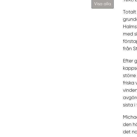
Visa alla
Totalt
grundo
Halms
med sk
första
från S
Efter 
kappse
större
friska
vinden
avgöra
sista i
Michae
den hä
det n