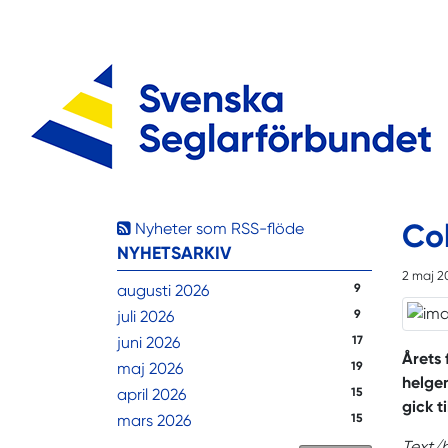
Col
Nyheter som RSS-flöde
NYHETSARKIV
2 maj 2
augusti 2026
9
juli 2026
9
juni 2026
17
Årets 
maj 2026
19
helgen
april 2026
15
gick t
mars 2026
15
Text/b