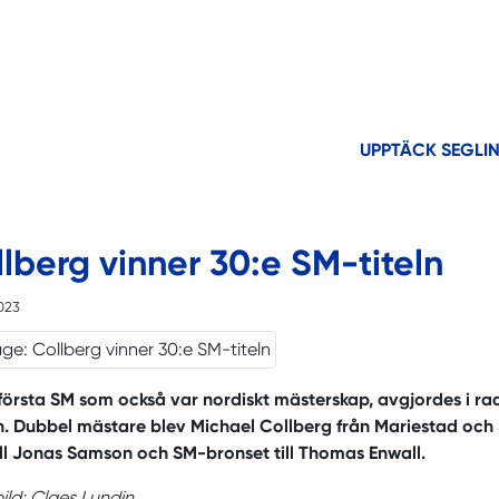
UPPTÄCK SEGLI
lberg vinner 30:e SM-titeln
023
första SM som också var nordiskt mästerskap, avgjordes i ra
. Dubbel mästare blev Michael Collberg från Mariestad och S
ill Jonas Samson och SM-bronset till Thomas Enwall.
ild: Claes Lundin