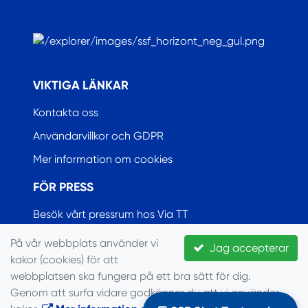
.
VIKTIGA LÄNKAR
Kontakta oss
Användarvillkor och GDPR
Mer information om cookies
FÖR PRESS
Besök vårt pressrum hos Via TT
På vår webbplats använder vi
Jag accepterar
kakor (cookies) för att
© Seglarförbundet, 2022
webbplatsen ska fungera på ett bra sätt för dig.
Genom att surfa vidare godkänner du att vi använder