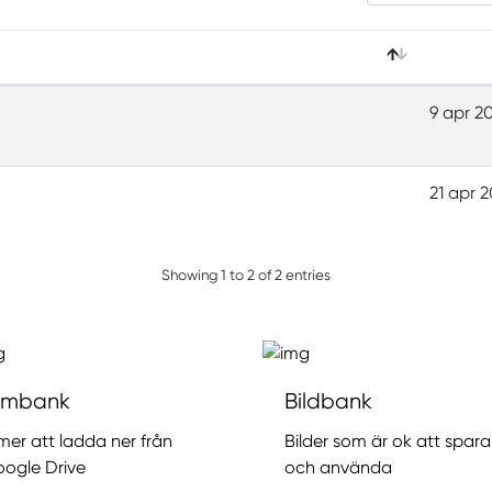
9 apr 2
21 apr 2
Showing 1 to 2 of 2 entries
ilmbank
Bildbank
lmer att ladda ner från
Bilder som är ok att spara
ogle Drive
och använda