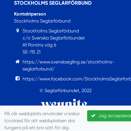
STOCKHOLMS SEGLARFÖRBUND
Kontaktperson
Stockholms Seglarförbund
Stockholms Seglarförbund
c/o Svenska Seglarförbundet
Af Pontins väg 6
SE-115 21
https://www.svensksegling.se/stockholms-
seglarforbund/
https://www.facebook.com/StockholmsSeglarfor
© Seglarförbundet, 2022
På vår webbplats använder vi kakor
Jag acceptera
(cookies) för att webbplatsen ska
fungera på ett bra sätt för dig.