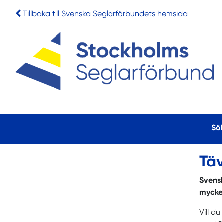
Tillbaka till Svenska Seglarförbundets hemsida
Sö
Täv
Svensk
mycke
Vill d