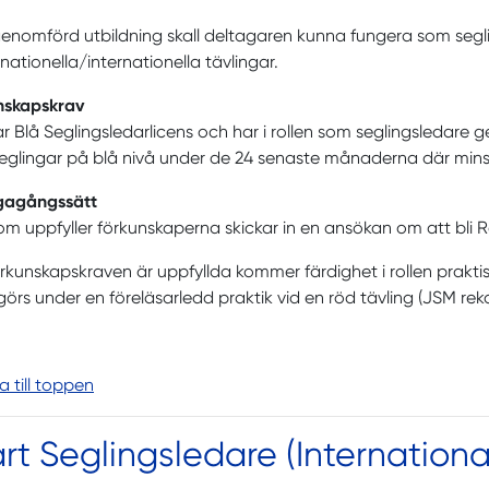
genomförd utbildning skall deltagaren kunna fungera som seg
 nationella/internationella tävlingar.
nskapskrav
r Blå Seglingsledarlicens och har i rollen som seglingsledare
glingar på blå nivå under de 24 senaste månaderna där mins
ägagångssätt
m uppfyller förkunskaperna skickar in en ansökan om att bli R
kunskapskraven är uppfyllda kommer färdighet i rollen praktis
 görs under en föreläsarledd praktik vid en röd tävling (JSM 
ka till toppen
rt Seglingsledare (Internationa