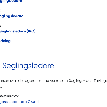
glingsledare
:
eglingsledare
:
Seglingsledare (IRO)
ldning
 Seglingsledare
kursen skall deltagaren kunna verka som Seglings- och Tävling
or.
nskapskrav
ngens Ledarskap Grund