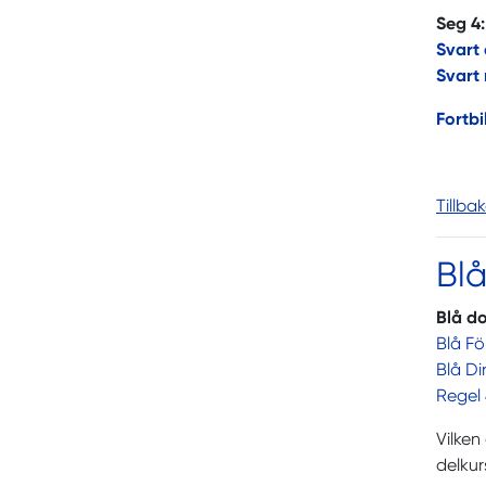
Seg 4:
Svart
Svart
Fortb
Tillba
Bl
Blå do
Blå F
Blå D
Regel 
Vilke
delkur