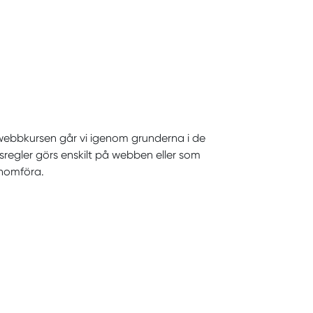
är webbkursen går vi igenom grunderna i de
gsregler görs enskilt på webben eller som
enomföra.