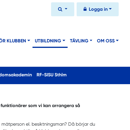
Logga in
ÖR KLUBBEN
UTBILDNING
TÄVLING
OM OSS
t)
domsakademin
RF-SISU Sthlm
 funktionärer som vi kan arrangera så
re, mätperson el. besiktningsman? Då börjar du