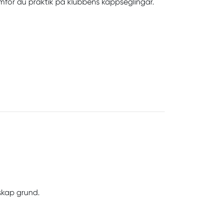
för du praktik på klubbens kappseglingar.
rskap grund.