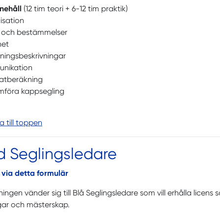
nnehåll
(12 tim teori + 6-12 tim praktik)
isation
r och bestämmelser
het
ningsbeskrivningar
nikation
tatberäkning
föra kappsegling
ka till toppen
d Seglingsledare
 via detta formulär
ningen vänder sig till Blå Seglingsledare som vill erhålla licen
gar och mästerskap.