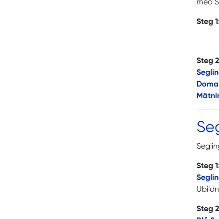
med Se
Steg 1
Steg 2
Segli
Doma
Mätni
Se
Seglin
Steg 1
Segli
Ubildn
Steg 2