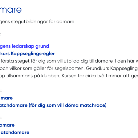
mare
gens stegutbildningar för domare
:
ngens ledarskap grund
kurs Kappseglingsregler
 första steget för dig som vill utbilda dig till domare. I den h
 och villkor som gäller för segelsporten. Grundkurs Kappseglin
pp tillsammans på klubben. Kursen tar cirka två timmar att g
:
omare
atchdomare (för dig som vill döma matchrace)
:
domare
matchdomare