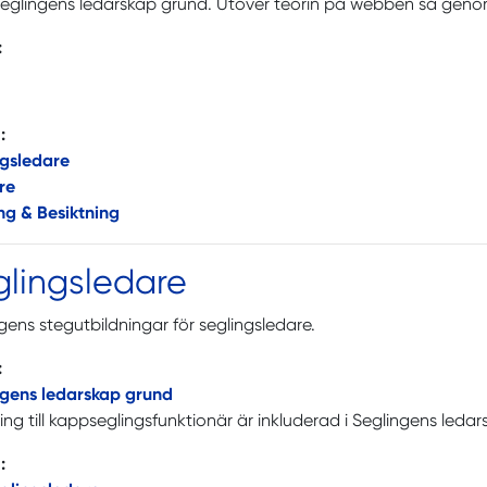
glingens ledarskap grund. Utöver teorin på webben så genom
:
:
ngsledare
re
ng & Besiktning
glingsledare
gens stegutbildningar för seglingsledare.
:
ngens ledarskap grund
ing till kappseglingsfunktionär är inkluderad i Seglingens leda
: