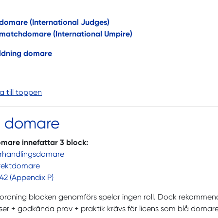
 domare (International Judges)
 matchdomare (International Umpire)
ildning domare
ka till toppen
å domare
mare innefattar 3 block:
örhandlingsdomare
irektdomare
42 (Appendix P)
n ordning blocken genomförs spelar ingen roll. Dock rekomme
ser + godkända prov + praktik krävs för licens som blå domare