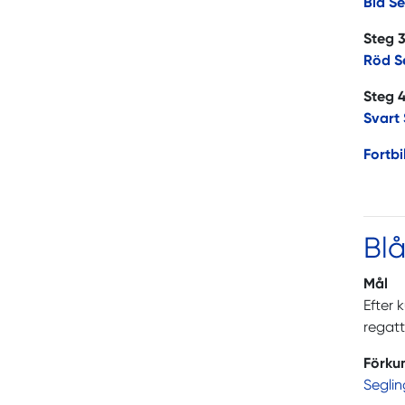
Blå Se
Steg 3
Röd S
Steg 4
Svart 
Fortbi
Blå
Mål
Efter 
regatt
Förku
Segli