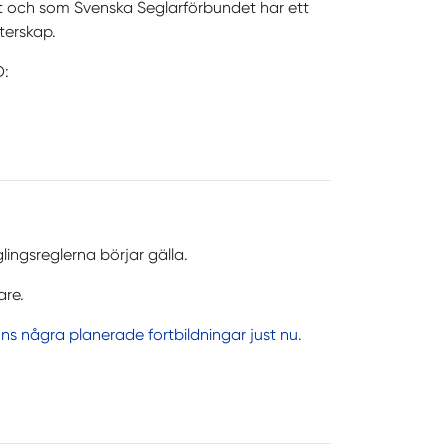
et och som Svenska Seglarförbundet har ett
terskap.
O:
ingsreglerna börjar gälla.
are.
nns några planerade fortbildningar just nu.