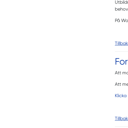
Utbild
behov 
På Wor
Tillba
For
Att ma
Att me
Klicka
Tillba