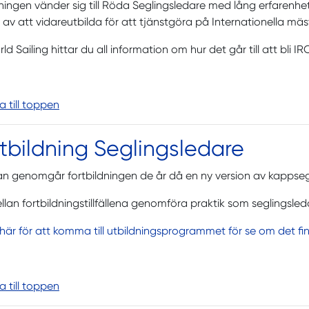
ningen vänder sig till Röda Seglingsledare med lång erfarenh
av att vidareutbilda för att tjänstgöra på Internationella mäs
ld Sailing hittar du all information om hur det går till att bli IR
ka till toppen
tbildning Seglingsledare
n genomgår fortbildningen de år då en ny version av kappsegl
llan fortbildningstillfällena genomföra praktik som seglingsled
 här för att komma till utbildningsprogrammet för se om det fi
ka till toppen