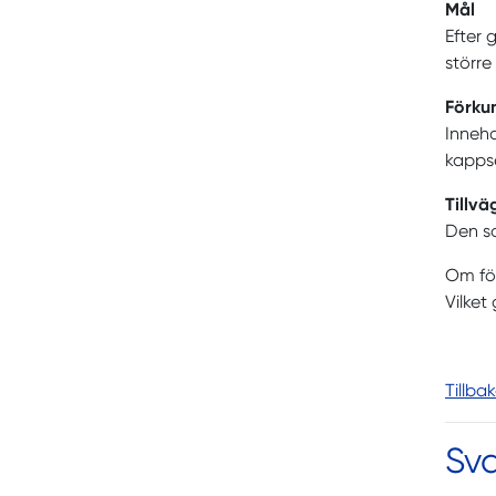
Mål
Efter 
större
Förku
Inneha
kappse
Tillv
Den so
Om för
Vilket
Tillba
Sva