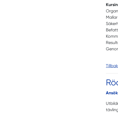
Kursi
Organ
Malla
Säker
Befatt
Kommu
Resul
Genom
Tillba
Rö
Ansök
Utbild
tävlin