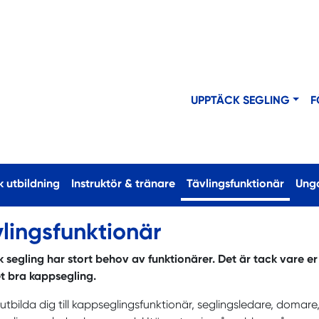
UPPTÄCK SEGLING
F
(curren
k utbildning
Instruktör & tränare
Tävlingsfunktionär
Ung
lingsfunktionär
 segling har stort
behov av funktionärer. Det är tack vare er
t bra kappsegling.
u utbilda dig till kappseglingsfunktionär, seglingsledare, doma