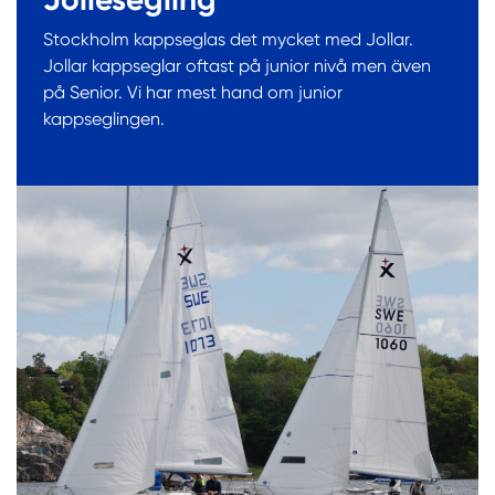
Stockholm kappseglas det mycket med Jollar.
Jollar kappseglar oftast på junior nivå men även
på Senior. Vi har mest hand om junior
kappseglingen.