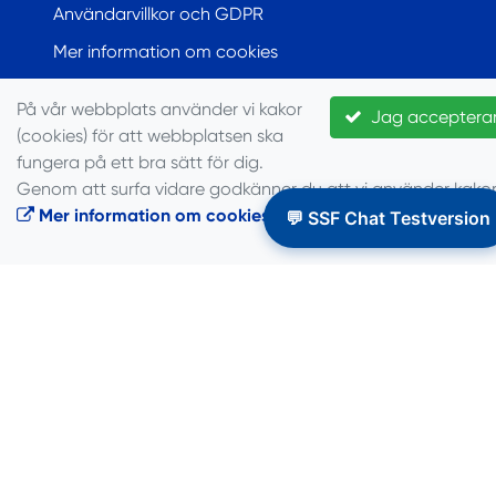
Användarvillkor och GDPR
Mer information om cookies
FÖR PRESS
På vår webbplats använder vi kakor
Jag acceptera
(cookies) för att webbplatsen ska
Besök vårt pressrum hos Via TT
fungera på ett bra sätt för dig.
Genom att surfa vidare godkänner du att vi använder kakor
Mer information om cookies
.
💬 SSF Chat Testversion
STOCKHOLMS SEGLARFÖRBUND
Kontaktperson
Stockholms Seglarförbund
Stockholms Seglarförbund
c/o Svenska Seglarförbundet
Af Pontins väg 6
SE-115 21
https://www.svensksegling.se/stockholms-
seglarforbund/