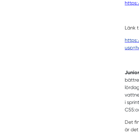
https:
Länk t
https
usp=h
Junior
bättre
lördag
vattne
i spri
C55:or
Det fi
är det