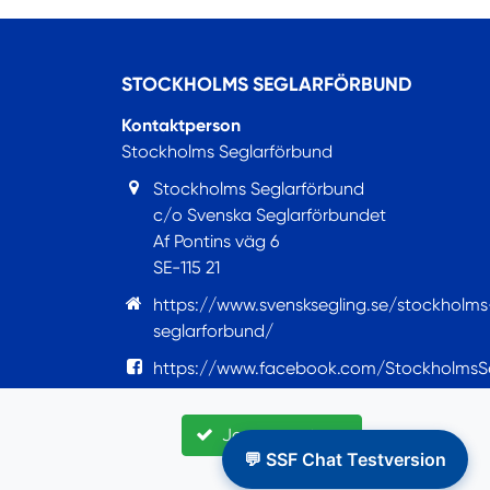
STOCKHOLMS SEGLARFÖRBUND
Kontaktperson
Stockholms Seglarförbund
Stockholms Seglarförbund
c/o Svenska Seglarförbundet
Af Pontins väg 6
SE-115 21
https://www.svensksegling.se/stockholms
seglarforbund/
https://www.facebook.com/StockholmsS
Jag accepterar
💬 SSF Chat Testversion
© Seglarförbundet, 2022