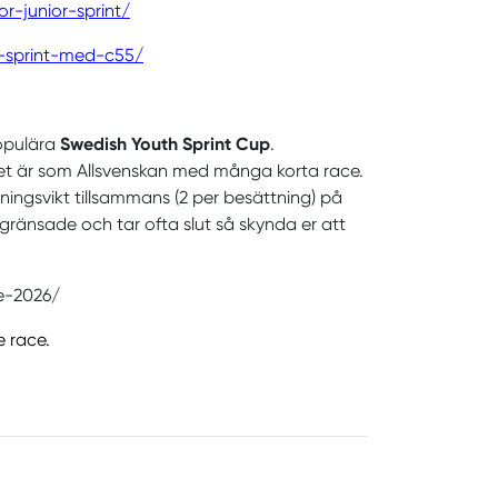
r-junior-sprint/
r-sprint-med-c55/
opulära
Swedish Youth Sprint Cup
.
tet är som Allsvenskan med många korta race.
ningsvikt tillsammans (2 per besättning) på
egränsade och tar ofta slut så skynda er att
e-2026/
e race.