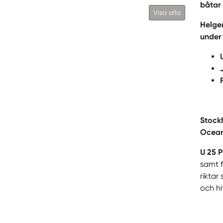
båtar
Visa alla
Helgen
under
Stockh
Ocean 
U 25 P
samt f
riktar
och hi