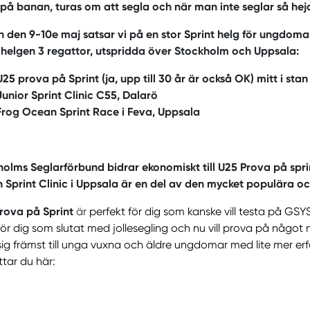
 på banan, turas om att segla och när man inte seglar så he
 den 9-10e maj satsar vi på en stor Sprint helg för ungdomar 
 helgen 3 regattor, utspridda över Stockholm och Uppsala:
U25 prova på Sprint (ja, upp till 30 år är också OK) mitt i st
Junior Sprint Clinic C55, Dalarö
Frog Ocean Sprint Race i Feva, Uppsala
olms Seglarförbund bidrar ekonomiskt till U25 Prova på sprin
Sprint Clinic i Uppsala är en del av den mycket populära o
rova på Sprint
är
perfekt för dig som kanske vill testa på GSY
ör dig som slutat med jollesegling och nu vill prova på något 
 sig främst till unga vuxna och äldre ungdomar med lite mer erf
ttar du här: