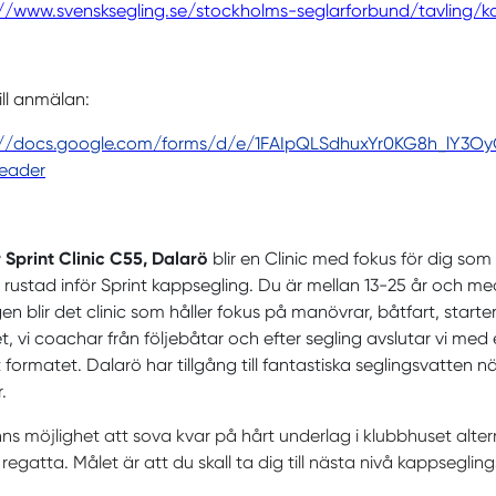
//www.svensksegling.se/stockholms-seglarforbund/tavling/ko
ill anmälan:
://docs.google.com/forms/d/e/1FAIpQLSdhuxYr0KG8h_lY3
eader
 Sprint Clinic C55, Dalarö
blir en
Clinic
med fokus för dig som vi
 rustad inför Sprint kappsegling. Du är mellan 13-25 år och m
en blir det
clinic
som håller fokus på manövrar, båtfart, starte
t, vi coachar från följebåtar och efter segling avslutar vi me
nt formatet. Dalarö har tillgång till fantastiska seglingsvatten 
.
nns möjlighet att sova kvar på hårt underlag i klubbhuset alter
 regatta. Målet är att du skall ta dig till nästa nivå kappsegli