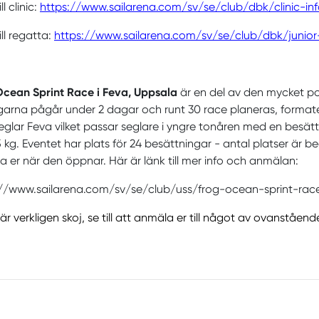
ll clinic:
https://www.sailarena.com/sv/se/club/dbk/clinic-info
ill regatta:
https://www.sailarena.com/sv/se/club/dbk/junio
Ocean Sprint Race i Feva, Uppsala
är en del av den mycket p
garna pågår under 2 dagar och runt 30 race planeras, forma
glar Feva vilket passar seglare i yngre tonåren med en besätt
 kg. Eventet har plats för 24 besättningar - antal platser är b
 er när den öppnar. Här är länk till mer info och anmälan:
://www.sailarena.com/sv/se/club/uss/frog-ocean-sprint-rac
 är verkligen skoj, se till att anmäla er till något av ovanståend