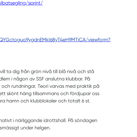
lbatsegling/sprint/
OyQYGctoguo9ygdnEMkI68yT4eH9MTiCA/viewform?
ll ta dig från grön nivå till blå nivå och stå
edlem i någon av SSF anslutna klubbar. På
r och rundningar. Teori varvas med praktik på
d ett skönt häng tillsammans och fördjupar oss
nära hamn och klubblokaler och totalt 6 st.
nativt i närliggande idrottshall. På söndagen
ngsmässigt under helgen.