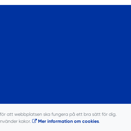
för att webbplatsen ska fungera på ett bra sätt för dig.
använder kakor.
Mer information om cookies
.