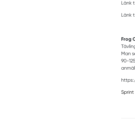
Länk ti
Länk t
Frog 
Tävlin
Man se
90-125
anmäla
https
Sprint