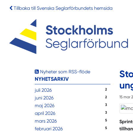
Tillbaka till Svenska Seglarförbundets hemsida
Sto
Nyheter som RSS-flöde
NYHETSARKIV
un
juli 2026
2
15 mar 
juni 2026
2
maj 2026
3
april 2026
3
mars 2026
5
Sprint
februari 2026
5
tillha