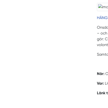
HÄNG 
Onsdag
– och 
gör: C
volont
Samtal
När:
O
Var:
L
Länk t