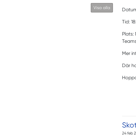
Visa alla
Datum
Tid: 1
Plats:
Teams
Mer i
Där ha
Hoppas
Sko
24 feb 