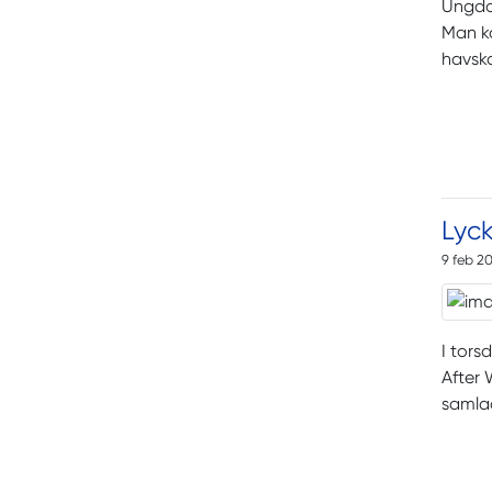
Ungdom
Man ka
havsk
Lyck
9 feb 2
I tors
After 
samlad