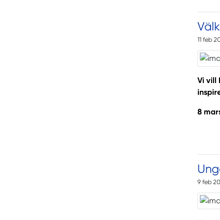
Välk
11 feb 2
Vi vil
inspi
8 mars
Ung
9 feb 2