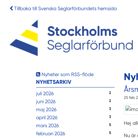
Tillbaka till Svenska Seglarförbundets hemsida
Ny
Nyheter som RSS-flöde
NYHETSARKIV
Års
juli 2026
2
25 feb 
juni 2026
2
maj 2026
3
april 2026
3
Hej al
mars 2026
5
februari 2026
5
Nu är 