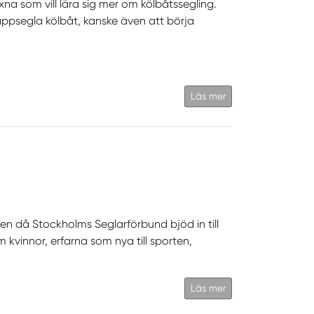
a som vill lära sig mer om kölbåtssegling.
 kappsegla kölbåt, kanske även att börja
Läs mer
den då Stockholms Seglarförbund bjöd in till
 kvinnor, erfarna som nya till sporten,
Läs mer