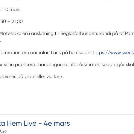
: 10 mars
8:30 – 21:00
 Möteslokalen i anslutning till Seglarförbundets kansli på af Ponti
.
nformation om anmälan finns på hemsidan:
https://www.svensk
r vi nu publicerat handlingarna inför årsmötet, sedan igår skall
 vi ses på plats eller via länk.
ta Hem Live - 4e mars
2026