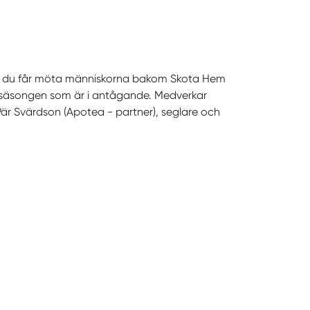
n där du får möta människorna bakom Skota Hem
för säsongen som är i antågande. Medverkar
Pär Svärdson (Apotea - partner), seglare och