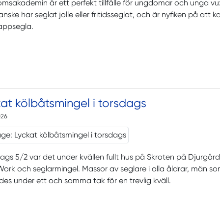
sakademin är ett perfekt tillfälle för ungdomar och unga vuxn
nske har seglat jolle eller fritidsseglat, och är nyfiken på att
appsegla.
at kölbåtsmingel i torsdags
026
dags 5/2 var det under kvällen fullt hus på Skroten på Djurgår
Work och seglarmingel. Massor av seglare i alla åldrar, män som
es under ett och samma tak för en trevlig kväll.