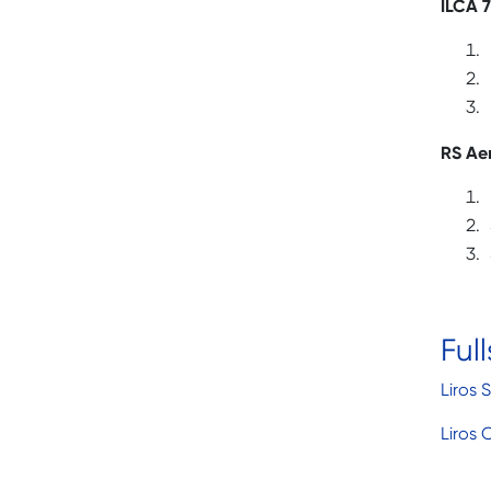
ILCA 7
RS Ae
Ful
Liros
Liros 