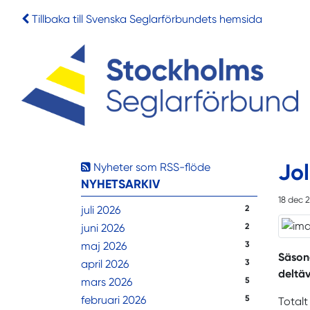
Tillbaka till Svenska Seglarförbundets hemsida
Jo
Nyheter som RSS-flöde
NYHETSARKIV
18 dec 
juli 2026
2
juni 2026
2
maj 2026
3
Säsong
april 2026
3
deltäv
mars 2026
5
februari 2026
5
Totalt