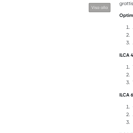
gratti
Visa alla
Optim
ILCA 
ILCA 