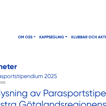
OM OSS
KAPPSEGLING
KLUBBAR OCH AKT
heter
asportstipendium 2025
2025
lysning av Parasportstip
stra Götalandsregionens