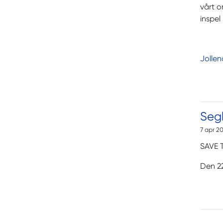
vårt 
inspel
Jollen
Segl
7 apr 2
SAVE 
Den 22