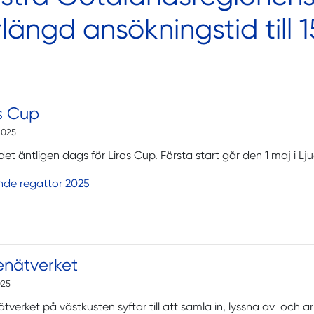
rlängd ansökningstid till 
s Cup
2025
det äntligen dags för Liros Cup. Första start går den 1 maj i Lju
nde regattor 2025
enätverket
025
ätverket på västkusten syftar till att samla in, lyssna av och a