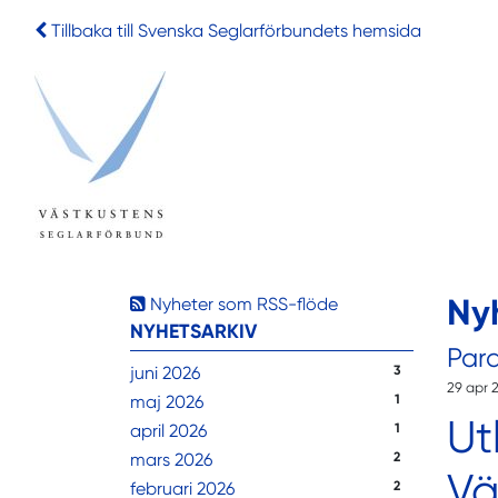
Tillbaka till Svenska Seglarförbundets hemsida
Ny
Nyheter som RSS-flöde
NYHETSARKIV
Par
juni 2026
3
29 apr 
maj 2026
1
Ut
april 2026
1
mars 2026
2
Vä
februari 2026
2