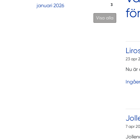
januari 2026
3
fö
Visa alla
Liro
23 apr 
Nu är 
Ingåe
Joll
7 apr 2
Jollen