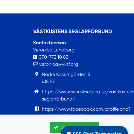
VÄSTKUSTENS SEGLARFÖRBUND
Kontaktperson
Veronica Lundberg
070-772 10 83
veronica@vksf.org
Nedre Kaserngården 5
415 27
https://www.svensksegling.se/vastkusten
seglarforbund/
https://www.facebook.com/profile.php?
id=100063759421922
Jag accepterar