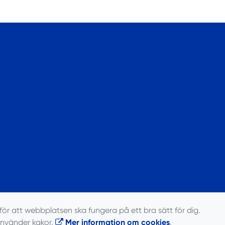
för att webbplatsen ska fungera på ett bra sätt för dig.
använder kakor.
Mer information om cookies
.