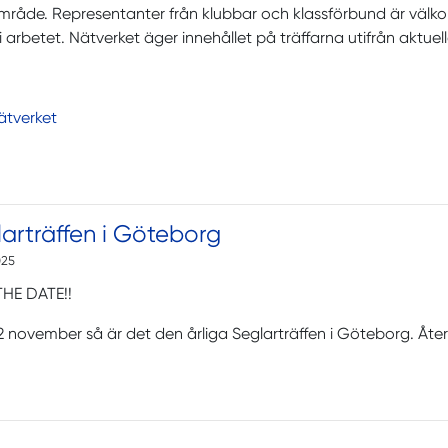
område. Representanter från klubbar och klassförbund är väl
 i arbetet. Nätverket äger innehållet på träffarna utifrån aktue
ätverket
arträffen i Göteborg
025
THE DATE!!
 november så är det den årliga Seglarträffen i Göteborg. Åt