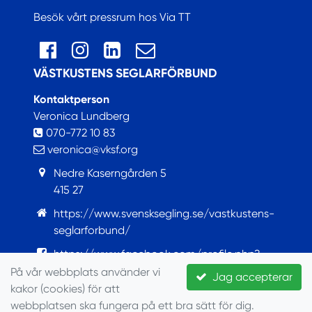
Besök vårt pressrum hos Via TT
VÄSTKUSTENS SEGLARFÖRBUND
Kontaktperson
Veronica Lundberg
070-772 10 83
veronica@vksf.org
Nedre Kaserngården 5
415 27
https://www.svensksegling.se/vastkustens-
seglarforbund/
https://www.facebook.com/profile.php?
id=100063759421922
På vår webbplats använder vi
Jag accepterar
kakor (cookies) för att
© Seglarförbundet, 2022
webbplatsen ska fungera på ett bra sätt för dig.