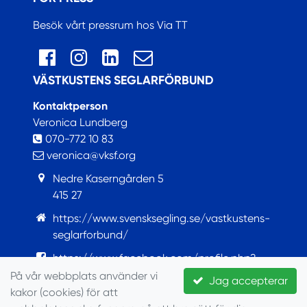
Besök vårt pressrum hos Via TT
VÄSTKUSTENS SEGLARFÖRBUND
Kontaktperson
Veronica Lundberg
070-772 10 83
veronica@vksf.org
Nedre Kaserngården 5
415 27
https://www.svensksegling.se/vastkustens-
seglarforbund/
https://www.facebook.com/profile.php?
id=100063759421922
På vår webbplats använder vi
Jag accepterar
kakor (cookies) för att
© Seglarförbundet, 2022