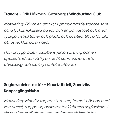
Tränare - Erik Håkman, Göteborgs Windsurfing Club
Motivering: Erik är en otroligt uppmuntrande tränare som
alltid lyckas fokusera på var och en på vattnet och med
tydliga instruktioner och glada och positiva tillrop får alla
att utvecklas på sin nivå.
Han är ryggraden i klubbens juniorsatsning och en
uppskattad och viktig orsak till sportens fortsatta
utveckling och ökning i antalet utövare.
Seglarskoleinstruktör - Mauriz Ridell, Sandviks
Kappseglingsklubb
Motivering: Mauritz tog ett stort steg framåt när han med
kort varsel, tog på sig ansvaret för klubbens seglarskola. I
sin nya ledarroll gjorde han en fantastisk insats för