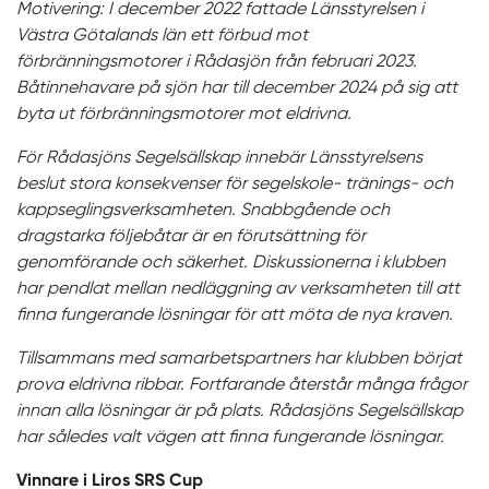
Motivering: I december 2022 fattade Länsstyrelsen i
Västra Götalands län ett förbud mot
förbränningsmotorer i Rådasjön från februari 2023.
Båtinnehavare på sjön har till december 2024 på sig att
byta ut förbränningsmotorer mot eldrivna.
För Rådasjöns Segelsällskap innebär Länsstyrelsens
beslut stora konsekvenser för segelskole- tränings- och
kappseglingsverksamheten. Snabbgående och
dragstarka följebåtar är en förutsättning för
genomförande och säkerhet. Diskussionerna i klubben
har pendlat mellan nedläggning av verksamheten till att
finna fungerande lösningar för att möta de nya kraven.
Tillsammans med samarbetspartners har klubben börjat
prova eldrivna ribbar. Fortfarande återstår många frågor
innan alla lösningar är på plats. Rådasjöns Segelsällskap
har således valt vägen att finna fungerande lösningar.
Vinnare i Liros SRS Cup