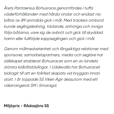
Årets Pantaenius Bohusrace genomfördes i tuffa
väderförhållanden med hårda vindar och endast nio
båtar av 89 anmälda gick i mål. Med trackers ombord
kunde seglingsledning, tävlande, anhöriga och övriga
följa båtarna, vare sig de avbröt och gick till skyddad
hamn eller fullföljde kappseglingen och gick i mål.
Genom målmedvetenhet och långsiktiga relationer med
sponsorer, samarbetspartners, media och seglare har
sällskapet etablerat Bohusracet som en av landets
största kölbåtstävlingar. I Uddevalla har Bohusracet
bidragit till att en folkfest skapats vid bryggan innan
start. I år toppade SS Viken Ägir dessutom med ett
välarrangerat SM i Smaragd.
Miljöpris - Rådasjöns SS