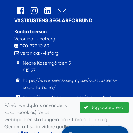
VÄSTKUSTENS SEGLARFÖRBUND
Kontaktperson
Veronica Lundberg
070-772 10 83
veronica@vksf.org
Nedre Kaserngården 5
415 27
https://www.svensksegling.se/vastkustens-
seglarforbund/
https://www.facebook.com/profile.php?
id=100063759421922
På vår webbplats använder vi
Jag accepterar
kakor (cookies) för att
© Seglarförbundet, 2022
webbplatsen ska fungera på ett bra sätt för dig.
Genom att surfa vidare godkänner du att vi använder