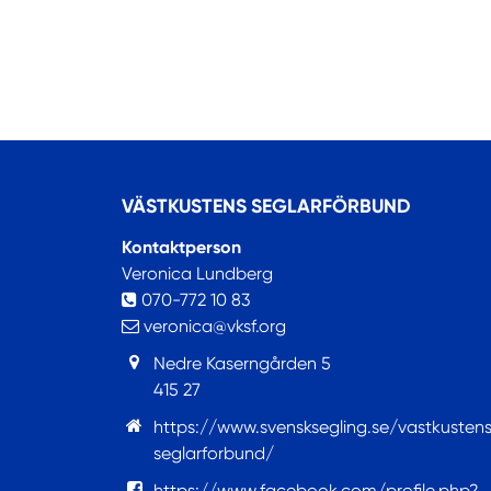
VÄSTKUSTENS SEGLARFÖRBUND
Kontaktperson
Veronica Lundberg
070-772 10 83
veronica@vksf.org
Nedre Kaserngården 5
415 27
https://www.svensksegling.se/vastkusten
seglarforbund/
https://www.facebook.com/profile.php?