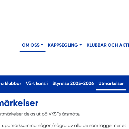
OM OSS
KAPPSEGLING
KLUBBAR OCH AKT
(c
ra klubbar
Vårt kansli
Styrelse 2025-2026
Utmärkelser
märkelser
utmärkelser delas ut på VKSFs årsmöte.
tt uppmärksamma någon/några av alla de som lägger ner ett