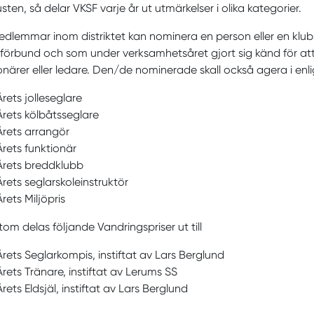
sten, så delar VKSF varje år ut utmärkelser i olika kategorier.
medlemmar inom
distriktet kan nominera en person
eller en klu
rförbund
och som under verk
samhetsåret gjort
sig känd för at
onärer
eller
ledare.
Den
/de
nominerade skall också agera i en
l
Årets jolleseglare
Årets kölbåtsseglare
Årets arrangör
Årets funktionär
Årets breddklubb
Årets seglarskoleinstruktör
Årets Miljöpris
om delas följande Vandringspriser ut till
Årets Seglarkompis, instiftat av Lars Berglund
Årets Tränare, instiftat av Lerums SS
Årets Eldsjäl, instiftat av Lars Berglund