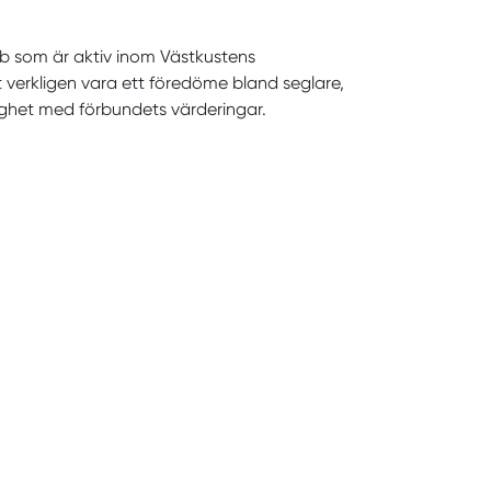
bb som är
aktiv inom Västkustens
t verkligen vara
ett föredöme
bland
seglare,
ighet med förbundets
värderingar.