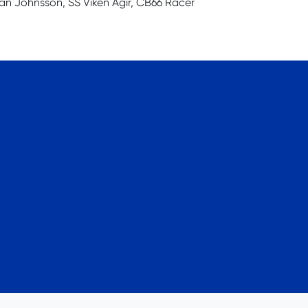
an Johnsson, SS Viken Ägir, CB66 Racer