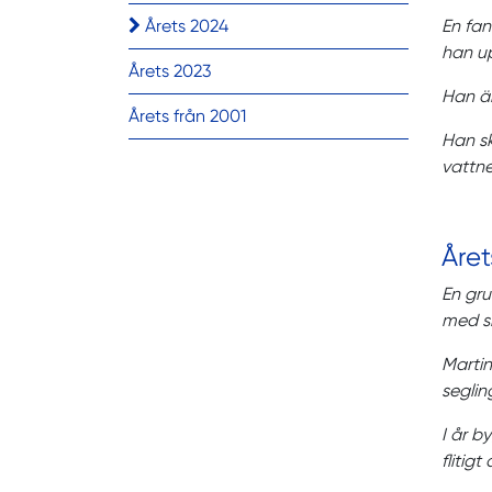
Årets 2024
En fan
han up
Årets 2023
Han är
Årets från 2001
Han sk
vattn
Året
En gru
med si
Martin
seglin
I år b
flitig