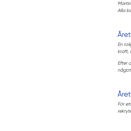
Martin
Alla b
Året
En rol
kraft,
Efter 
något 
Året
För et
rekryte