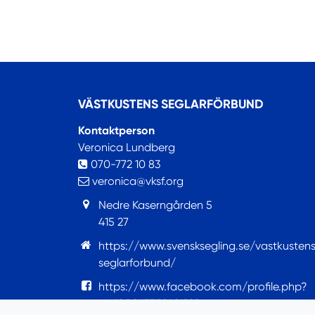
VÄSTKUSTENS SEGLARFÖRBUND
Kontaktperson
Veronica Lundberg
070-772 10 83
veronica@vksf.org
Nedre Kaserngården 5
415 27
https://www.svensksegling.se/vastkusten
seglarforbund/
https://www.facebook.com/profile.php?
id=100063759421922