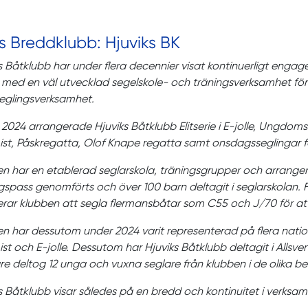
s Breddklubb: Hjuviks BK
s Båtklubb har under flera decennier visat kontinuerligt eng
med en väl utvecklad segelskole- och träningsverksamhet för
eglingsverksamhet.
2024 arrangerade Hjuviks Båtklubb Elitserie i E-jolle, Ungd
st, Påskregatta, Olof Knape regatta samt onsdagsseglingar f
n har en etablerad seglarskola, träningsgrupper och arranger
gspass genomförts och över 100 barn deltagit i seglarskolan
rar klubben att segla flermansbåtar som C55 och J/70 för att
n har dessutom under 2024 varit representerad på flera nation
st och E-jolle. Dessutom har Hjuviks Båtklubb deltagit i Allsven
e deltog 12 unga och vuxna seglare från klubben i de olika b
s Båtklubb visar således på en bredd och kontinuitet i verks