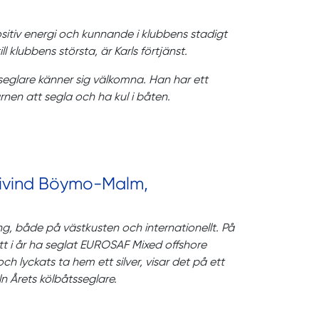
sitiv energi och kunnande i klubbens stadigt
klubbens största, är Karls förtjänst.
eglare känner sig välkomna. Han har ett
en att segla och ha kul i båten.
Eivind Böymo-Malm,
g, både på västkusten och internationellt. På
t i år ha seglat EUROSAF Mixed offshore
h lyckats ta hem ett silver, visar det på ett
n Årets kölbåtsseglare.