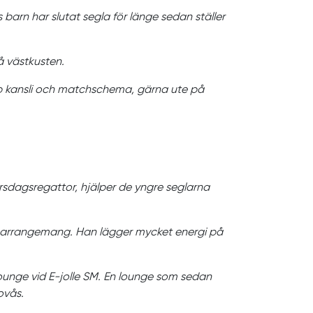
 barn har slutat segla för länge sedan ställer
å västkusten.
op kansli och matchschema, gärna ute på
torsdagsregattor, hjälper de yngre seglarna
da arrangemang. Han lägger mycket energi på
lounge vid E-jolle SM. En lounge som sedan
ovås.