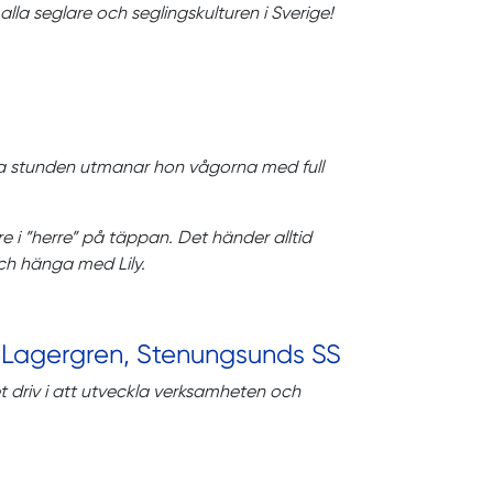
lla seglare och seglingskulturen i Sverige!
 Ena stunden utmanar hon vågorna med full
e i ”herre” på täppan. Det händer alltid
och hänga med Lily.
is Lagergren, Stenungsunds SS
 driv i att utveckla verksamheten och