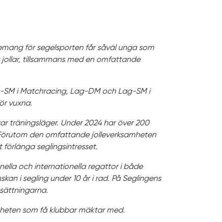
agemang för segelsporten får såväl unga som
 jollar, tillsammans med en omfattande
oms-SM i Matchracing, Lag-DM och Lag-SM i
ör vuxna.
ar träningsläger. Under 2024 har över 200
. Förutom den omfattande jolleverksamheten
 förlänga seglingsintresset.
ella och internationella regattor i både
skan i segling under 10 år i rad. På Seglingens
esättningarna.
amheten som få klubbar mäktar med.