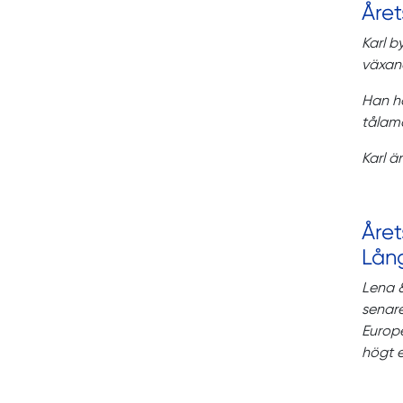
Året
Karl b
växand
Han ha
tålamo
Karl ä
Åre
Lån
Lena &
senare
Europe
högt e