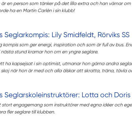
 är en person som tänker på det lilla extra och han värnar om a
orde ha en Martin Carlén i sin klubb!
s Seglarkompis: Lily Smidfeldt, Rörviks SS
ig kompis som ger energi, inspiration och som är full av bus.
 i nästa stund kramar hon om en yngre seglare.
att ha kapsejsat i sin optimist, utmanar hon gärna andra seglar
skoj när hon är med och alla älskar att skratta, träna, tävla 
s Seglarskoleinstruktörer: Lotta och Dor
t stort engagemang som instruktörer med egna idéer och eget
ra fler seglare till klubben.