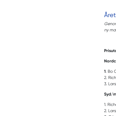
Året
Genom 
ny mar
Prisut
Nord
1
. Bo 
2. Ric
3. La
Syd/m
1. Ric
2. La