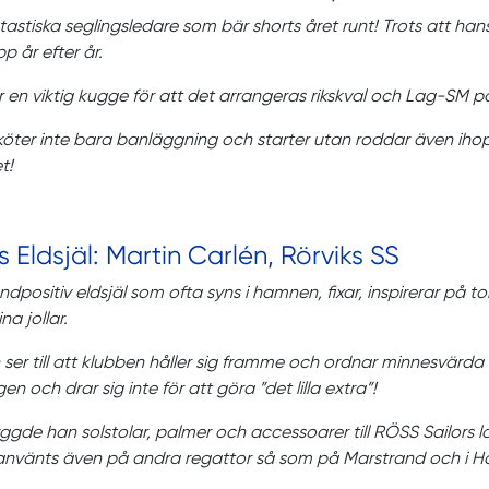
tastiska seglingsledare som bär shorts året runt! Trots att hans
p år efter år.
 en viktig kugge för att det arrangeras rikskval och Lag-SM p
öter inte bara banläggning och starter utan roddar även ih
et!
s Eldsjäl: Martin Carlén, Rörviks SS
ndpositiv eldsjäl som ofta syns i hamnen, fixar, inspirerar på 
na jollar.
 ser till att klubben håller sig framme och ordnar minnesvär
gen och drar sig inte för att göra ”det lilla extra”!
yggde han solstolar, palmer och accessoarer till RÖSS Sailors 
t använts även på andra regattor så som på Marstrand och i H