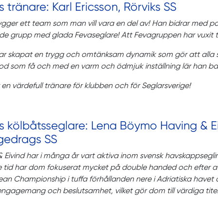
s tränare: Karl Ericsson, Rörviks SS
ygger ett team som man vill vara en del av! Han bidrar med po
e grupp med glada Fevaseglare! Att Fevagruppen har vuxit till 
r skapat en trygg och omtänksam dynamik som gör att alla s
d som få och med en varm och ödmjuk inställning lär han barn
r en värdefull tränare för klubben och för Seglarsverige!
ts kölbåtsseglare: Lena Böymo Having & 
gedrags SS
 Eivind har i många år vart aktiva inom svensk havskappseglin
 tid har dom fokuserat mycket på double handed och efter at
an Championship i tuffa förhållanden nere i Adriatiska havet oc
ngagemang och beslutsamhet, vilket gör dom till värdiga titel