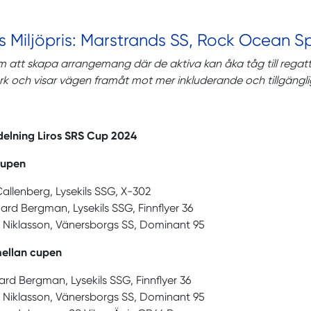
s Miljöpris: Marstrands SS, Rock Ocean S
att skapa arrangemang där de aktiva kan åka tåg till regatt
k och visar vägen framåt mot mer inkluderande och tillgänglig
delning Liros SRS Cup 2024
cupen
Callenberg, Lysekils SSG, X-302
hard Bergman, Lysekils SSG, Finnflyer 36
rs Niklasson, Vänersborgs SS, Dominant 95
ellan cupen
hard Bergman, Lysekils SSG, Finnflyer 36
rs Niklasson, Vänersborgs SS, Dominant 95