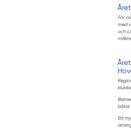
Året
För os
med vi
och Lu
målmed
Åre
Hov
Regio
klubbe
Barnen
båtar 
Ett m
arran