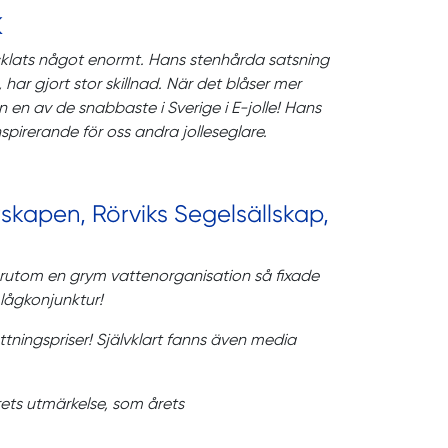
K
ecklats något enormt. Hans stenhårda satsning
har gjort stor skillnad. När det blåser mer
n en av de snabbaste i Sverige i E-jolle! Hans
spirerande för oss andra jolleseglare.
kapen, Rörviks Segelsällskap,
rutom en grym vattenorganisation så fixade
lågkonjunktur!
ttningspriser! Självklart fanns även media
ts utmärkelse, som årets