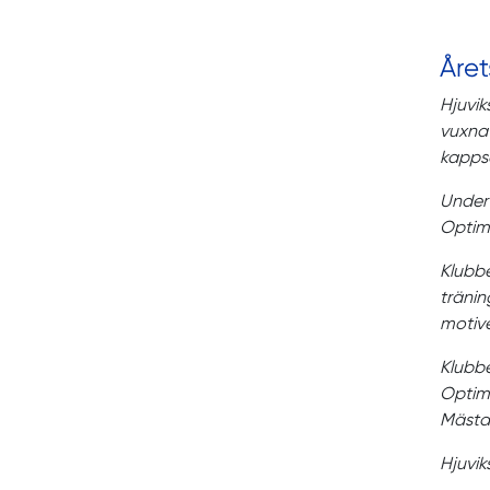
Året
Hjuvik
vuxna 
kapps
Under 
Optimi
Klubbe
tränin
motive
Klubbe
Optimi
Mästar
Hjuvik