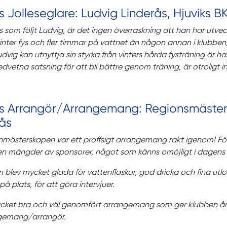
s Jolleseglare: Ludvig Linderås, Hjuviks B
s som följt Ludvig, är det ingen överraskning att han har utv
nter fys och fler timmar på vattnet än någon annan i klubben, 
dvig kan utnyttja sin styrka från vinters hårda fysträning är ha
vetna satsning för att bli bättre genom träning, är otroligt in
ts Arrangör/Arrangemang: Regionsmästers
ås
nmästerskapen var ett proffsigt arrangemang rakt igenom! Fö
n mängder av sponsorer, något som känns omöjligt i dagens 
 blev mycket glada för vattenflaskor, god dricka och fina utlo
på plats, för att göra intervjuer.
ycket bra och väl genomfört arrangemang som ger klubben åre
gemang/arrangör.