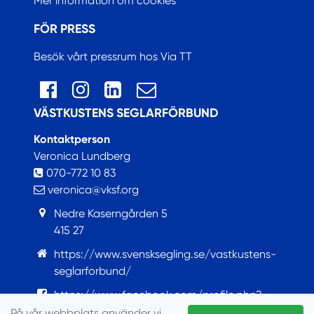
Mer information om cookies
FÖR PRESS
Besök vårt pressrum hos Via TT
VÄSTKUSTENS SEGLARFÖRBUND
Kontaktperson
Veronica Lundberg
070-772 10 83
veronica@vksf.org
Nedre Kaserngården 5
415 27
https://www.svensksegling.se/vastkustens-
seglarforbund/
https://www.facebook.com/profile.php?
id=100063759421922
På vår webbplats använder vi