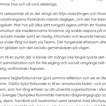
mar trivs och vill vara delaktiga.
t verksamhet så är det viktigt att följa utvecklingen och för
rutsättningarna förändrats nästan dagligen, och det har ibland 
ngslivet. Man har på olika sätt tvingats agera utifrån ett företa
formation där medlemmarna förväntar sig snabb respons på m
sociala medier samt en trevlig, informativ och levande hemsid
 under lång tid skett via Teams. Det fungerade eftersom alter
ann glädjen och den sociala gemenskapen på vägen.
om till en punkt där vi kände att många inte längre tyckte det va
 administration och för lite segling och socialt umgänge helt e
berg, ordförande i Kaparen.
stens Seglarförbund har gjort samma reflektion och ser en lite
in. Därför bjöd förbundet in till en annorlunda klubb- och 
on, som har lång erfaren av att utveckla organisationer i såv
 i Sveriges Olympiska Kommittés mentala rådgivningsgrupp oc
g, alpint, handboll och badminton samt arbetat med idrottps