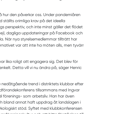
stå hur den påverkar oss. Under pandemiåren
ställts orimliga krav på det ideella
gs perspektiv, och inte minst gäller det flödet
ejl, dagliga uppdateringar på Facebook och
a. När nya styrelsemedlemmar tillträtt har
nativet var att inte ha möten alls, men tyvärr
r lika roligt att engagera sig. Det blev för
nkelt. Detta vill vi nu ändra på, säger Henric
 nedåtgående trend i distriktets klubbar efter
ordförandekonferens tillsammans med Ingvar
äl förenings- som arbetsliv. Han har även
h bland annat haft uppdrag åt landslagen i
ykologiskt stöd. Syftet med klubbkonferensen