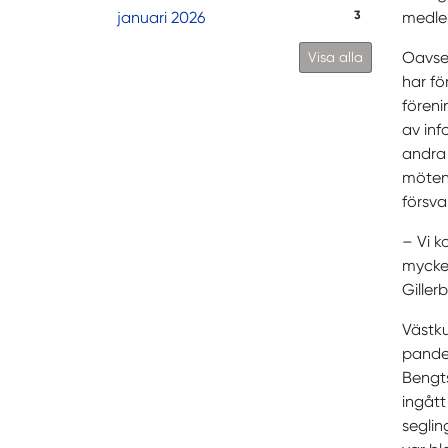
januari 2026
3
medlem
Oavset
Visa alla
har fö
föreni
av in
andra 
mötena
försv
– Vi k
mycket
Giller
Västku
pandem
Bengts
ingått
seglin