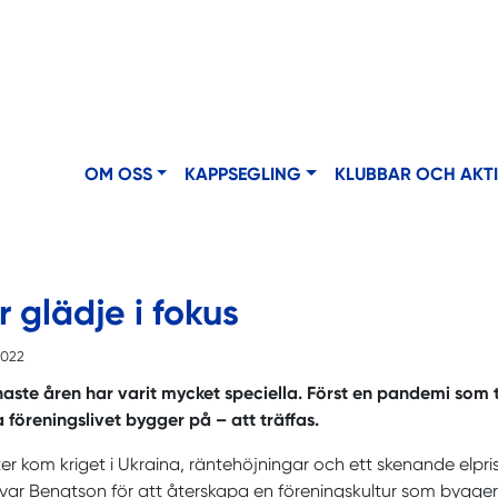
OM OSS
KAPPSEGLING
KLUBBAR OCH AKT
 glädje i fokus
2022
aste åren har varit mycket speciella. Först en pandemi som 
a föreningslivet bygger på – att träffas.
er kom kriget i Ukraina, räntehöjningar och ett skenande elpri
var Bengtson för att återskapa en föreningskultur som bygger 