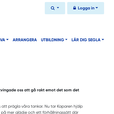
Logga in
IVA
ARRANGERA
UTBILDNING
LÄR DIG SEGLA
tvingade oss att gå rakt emot det som det
s att prägla våra tankar. Nu tar Kaparen hjälp
på mer glädje och ett förhållningssätt där