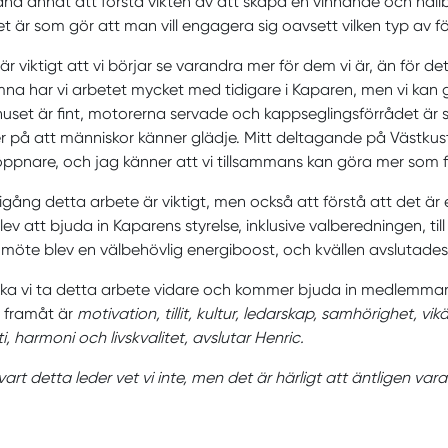
and annat att förstå vikten av att skapa en vinnande och hållbar
t är som gör att man vill engagera sig oavsett vilken typ av 
är viktigt att vi börjar se varandra mer för dem vi är, än för det
na har vi arbetet mycket med tidigare i Kaparen, men vi kan 
uset är fint, motorerna servade och kappseglingsförrådet är 
 på att människor känner glädje. Mitt deltagande på Västkust
pnare, och jag känner att vi tillsammans kan göra mer som fok
 igång detta arbete är viktigt, men också att förstå att det är
lev att bjuda in Kaparens styrelse, inklusive valberedningen, t
möte blev en välbehövlig energiboost, och kvällen avslutade
ka vi ta detta arbete vidare och kommer bjuda in medlemmarna 
 framåt är
motivation, tillit, kultur, ledarskap, samhörighet, vi
, harmoni och livskvalitet, avslutar Henric.
vart detta leder vet vi inte, men det är härligt att äntligen var