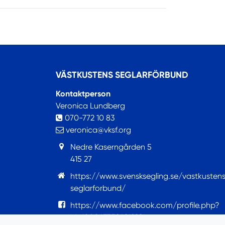
VÄSTKUSTENS SEGLARFÖRBUND
Kontaktperson
Veronica Lundberg
070-772 10 83
veronica@vksf.org
Nedre Kaserngården 5
415 27
https://www.svensksegling.se/vastkusten
seglarforbund/
https://www.facebook.com/profile.php?
id=100063759421922