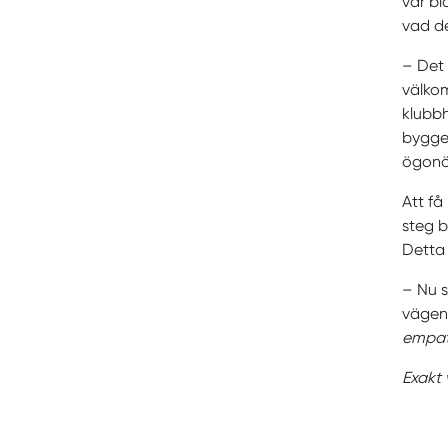
var bl
vad de
– Det 
välkom
klubbh
bygger
ögonöp
Att få
steg b
Detta 
– Nu s
vägen
empati
Exakt 