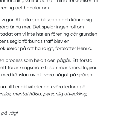
 föreningskultur och att hitta förståelsen till
förening det handlar om.
 vi gör. Att alla ska bli sedda och känna sig
göra ännu mer. Det spelar ingen roll om
städat om vi inte har en förening där grunden
ens seglarförbunds träff blev en
userar på att ha roligt, fortsätter Henric.
 en process som hela tiden pågår. Ett första
ill ett förankringsmöte tillsammans med Ingvar.
s med känslan av att vara något på spåren.
till fler aktiviteter och våra ledord på
känslor, mental hälsa, personlig utveckling,
a på väg!