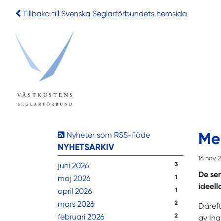
Tillbaka till Svenska Seglarförbundets hemsida
Mer
Nyheter som RSS-flöde
NYHETSARKIV
16 nov 
juni 2026
3
De sen
maj 2026
1
ideell
april 2026
1
mars 2026
2
Däreft
februari 2026
2
av Ing