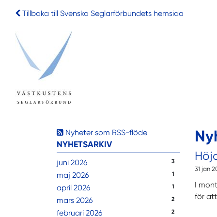
Tillbaka till Svenska Seglarförbundets hemsida
Ny
Nyheter som RSS-flöde
NYHETSARKIV
Höj
juni 2026
3
31 jan 
maj 2026
1
I mont
april 2026
1
för at
mars 2026
2
februari 2026
2