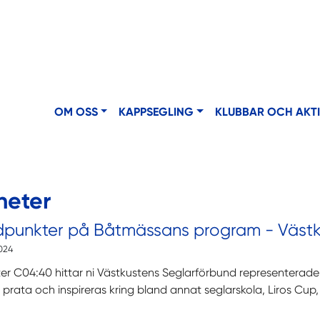
OM OSS
KAPPSEGLING
KLUBBAR OCH AKT
heter
dpunkter på Båtmässans program - Västk
2024
er C04:40 hittar ni Västkustens Seglarförbund representerade u
t prata och inspireras kring bland annat seglarskola, Liros Cup