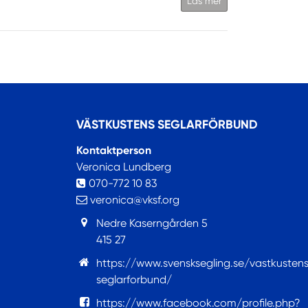
Läs mer
VÄSTKUSTENS SEGLARFÖRBUND
Kontaktperson
Veronica Lundberg
070-772 10 83
veronica@vksf.org
Nedre Kaserngården 5
415 27
https://www.svensksegling.se/vastkusten
seglarforbund/
https://www.facebook.com/profile.php?