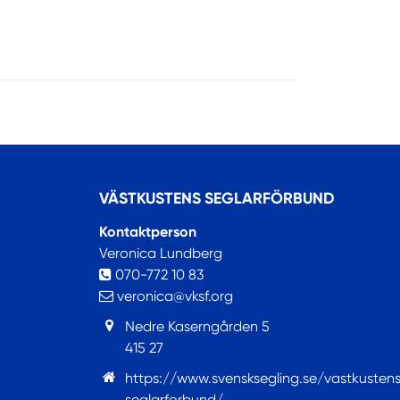
VÄSTKUSTENS SEGLARFÖRBUND
Kontaktperson
Veronica Lundberg
070-772 10 83
veronica@vksf.org
Nedre Kaserngården 5
415 27
https://www.svensksegling.se/vastkusten
seglarforbund/