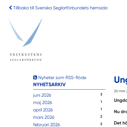
Tillbaka till Svenska Seglarförbundets hemsida
Un
Nyheter som RSS-flöde
NYHETSARKIV
26 mar 
juni 2026
3
Ungdo
maj 2026
1
april 2026
1
Nu dr
mars 2026
2
Det hä
februari 2026
2