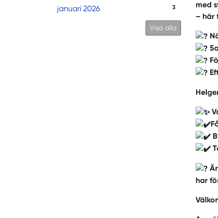
med st
januari 2026
3
– här 
Visa alla
Nä
5a
Fö
Ef
Helgen
Va
Få
B
Ta
Är
har fö
Välkom