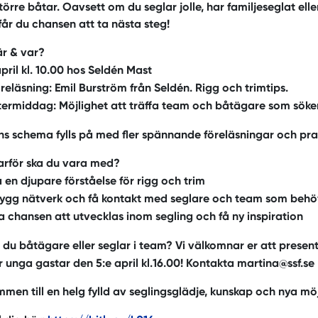
örre båtar. Oavsett om du seglar jolle, har familjeseglat eller v
får du chansen att ta nästa steg!
r & var?
pril kl. 10.00 hos Seldén Mast
reläsning: Emil Burström från Seldén. Rigg och trimtips.
termiddag: Möjlighet att träffa team och båtägare som söker 
s schema fylls på med fler spännande föreläsningar och prak
rför ska du vara med?
 en djupare förståelse för rigg och trim
ygg nätverk och få kontakt med seglare och team som behö
 chansen att utvecklas inom segling och få ny inspiration
 du båtägare eller seglar i team? Vi välkomnar er att present
r unga gastar den 5:e april kl.16.00! Kontakta martina@ssf.se
men till en helg fylld av seglingsglädje, kunskap och nya möj