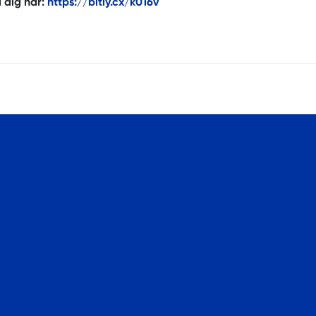
 dig här:
https://bitly.cx/k016v