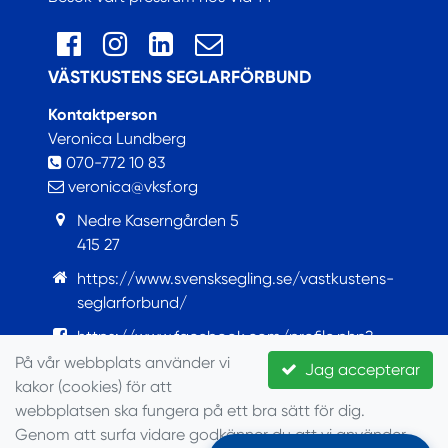
VÄSTKUSTENS SEGLARFÖRBUND
Kontaktperson
Veronica Lundberg
070-772 10 83
veronica@vksf.org
Nedre Kaserngården 5
415 27
https://www.svensksegling.se/vastkustens-
seglarforbund/
https://www.facebook.com/profile.php?
id=100063759421922
På vår webbplats använder vi
Jag accepterar
kakor (cookies) för att
© Seglarförbundet, 2022
webbplatsen ska fungera på ett bra sätt för dig.
Genom att surfa vidare godkänner du att vi använder