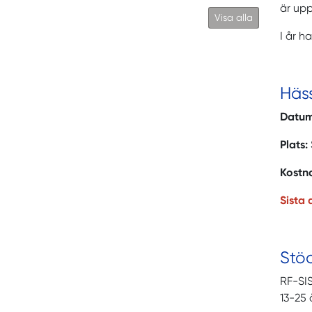
är up
Visa alla
I år h
Häs
Datum
Plats:
Kostn
Sista
Stö
RF-SIS
13-25 