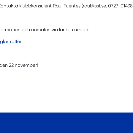
ontakta klubbkonsulent Raul Fuentes (raul@ssf.se, 0727-014384)
nformation och anmälan via länken nedan.
glarträffen.
 den 22 november!