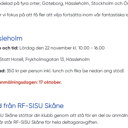
pdelad på fyra orter; Göteborg, Hässleholm, Stockholm och Ö
ar vi fokus på att få fler att vilja fortsätta inom vår fantastiska 
sleholm
 och tid:
Lördag den 22 november kl. 10.00 - 16.00
Statt Hotell, Frykholmsgatan 13, Hässleholm
ad:
350 kr per person inkl. lunch och fika (se nedan ang stöd)
 anmälningsdagen: 17 oktober.
d från RF-SISU Skåne
U Skåne stöttar din klubb genom att stå för en del av anmäln
år står RF-SISU Skåne för hela deltagaravgiften.