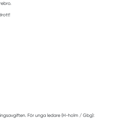
rebro.
idrott!
ingsavgiften. För unga ledare (H-holm / Gbg):