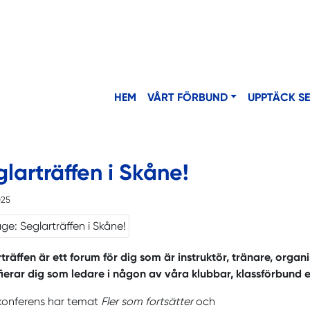
HEM
VÅRT FÖRBUND
UPPTÄCK S
larträffen i Skåne!
025
träffen är ett forum för dig som är instruktör, tränare, organ
fierar dig som ledare i någon av våra klubbar, klassförbund ell
 konferens har temat
Fler som fortsätter
och