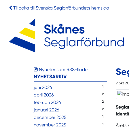
Tillbaka till Svenska Seglarförbundets hemsida
Seg
Nyheter som RSS-flöde
NYHETSARKIV
9 okt 2
juni 2026
1
april 2026
2
februari 2026
2
Seglar
januari 2026
2
identi
december 2025
1
november 2025
1
Årets