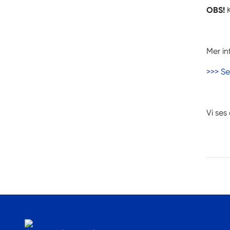
OBS!
K
Mer i
>>> Se
Vi ses