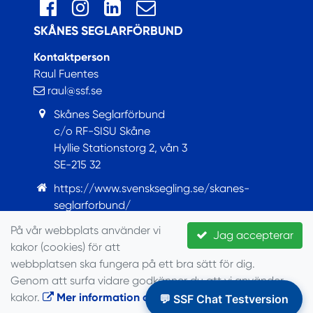
SKÅNES SEGLARFÖRBUND
Kontaktperson
Raul Fuentes
raul@ssf.se
Skånes Seglarförbund
c/o RF-SISU Skåne
Hyllie Stationstorg 2, vån 3
SE-215 32
https://www.svensksegling.se/skanes-
seglarforbund/
https://www.facebook.com/Skanesseglarforbund
På vår webbplats använder vi
Jag accepterar
kakor (cookies) för att
© Seglarförbundet, 2022
webbplatsen ska fungera på ett bra sätt för dig.
Genom att surfa vidare godkänner du att vi använder
kakor.
Mer information om cookies
.
💬 SSF Chat Testversion