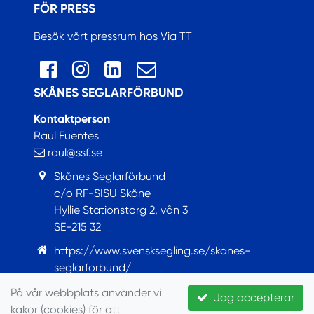
FÖR PRESS
Besök vårt pressrum hos Via TT
SKÅNES SEGLARFÖRBUND
Kontaktperson
Raul Fuentes
raul@ssf.se
Skånes Seglarförbund
c/o RF-SISU Skåne
Hyllie Stationstorg 2, vån 3
SE-215 32
https://www.svensksegling.se/skanes-
seglarforbund/
https://www.facebook.com/Skanesseglarforbund
På vår webbplats använder vi
Jag accepterar
kakor (cookies) för att