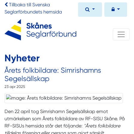
Tillbaka till Svenska
Seglarförbundets hemsida
Nyheter
Årets folkbildare: Simrishamns
Segelsällskap
23 apr 2025
Den 22 april tog Simrishamn Segelsällskap emot
utmärkelsen som Årets folkbildare av RF-SISU Skåne. På
RF-SISUs hemsida står det följande:
"Årets folkbildare
tilldelas förening eller person som gjort särskilt