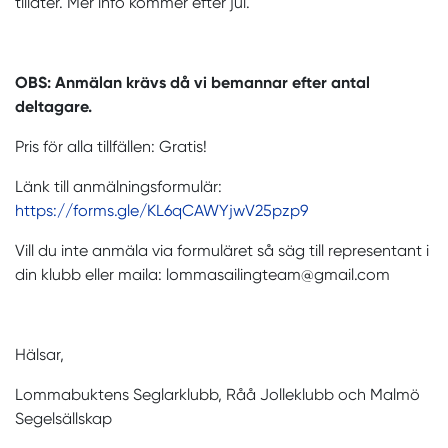
tillåter. Mer info kommer efter jul.
OBS: Anmälan krävs då vi bemannar efter antal
deltagare.
Pris för alla tillfällen: Gratis!
Länk till anmälningsformulär:
https://forms.gle/KL6qCAWYjwV25pzp9
Vill du inte anmäla via formuläret så säg till representant i
din klubb eller maila: lommasailingteam@gmail.com
Hälsar,
Lommabuktens Seglarklubb, Råå Jolleklubb och Malmö
Segelsällskap