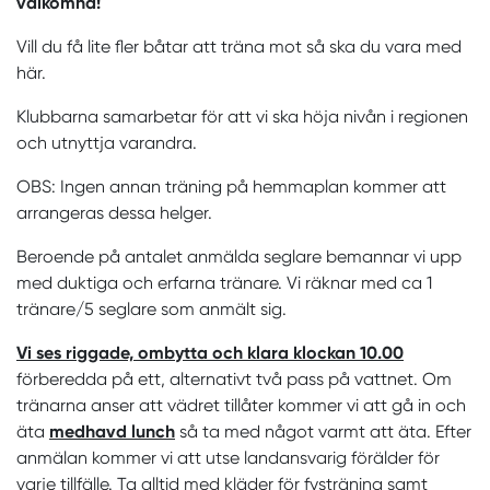
välkomna!
Vill du få lite fler båtar att träna mot så ska du vara med
här.
Klubbarna samarbetar för att vi ska höja nivån i regionen
och utnyttja varandra.
OBS: Ingen annan träning på hemmaplan kommer att
arrangeras dessa helger.
Beroende på antalet anmälda seglare bemannar vi upp
med duktiga och erfarna tränare. Vi räknar med ca 1
tränare/5 seglare som anmält sig.
Vi ses riggade, ombytta och klara klockan 10.00
förberedda på ett, alternativt två pass på vattnet. Om
tränarna anser att vädret tillåter kommer vi att gå in och
äta
medhavd lunch
så ta med något varmt att äta. Efter
anmälan kommer vi att utse landansvarig förälder för
varje tillfälle. Ta alltid med kläder för fysträning samt