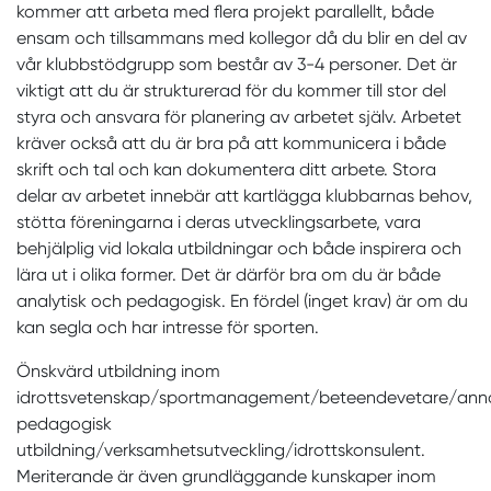
kommer att arbeta med flera projekt parallellt, både
ensam och tillsammans med kollegor då du blir en del av
vår klubbstödgrupp som består av 3-4 personer. Det är
viktigt att du är strukturerad för du kommer till stor del
styra och ansvara för planering av arbetet själv. Arbetet
kräver också att du är bra på att kommunicera i både
skrift och tal och kan dokumentera ditt arbete. Stora
delar av arbetet innebär att kartlägga klubbarnas behov,
stötta föreningarna i deras utvecklingsarbete, vara
behjälplig vid lokala utbildningar och både inspirera och
lära ut i olika former. Det är därför bra om du är både
analytisk och pedagogisk. En fördel (inget krav) är om du
kan segla och har intresse för sporten.
Önskvärd utbildning inom
idrottsvetenskap/sportmanagement/beteendevetare/ann
pedagogisk
utbildning/verksamhetsutveckling/idrottskonsulent.
Meriterande är även grundläggande kunskaper inom