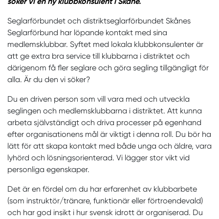
söker vi en ny klubbkonsulent i Skåne.
Seglarförbundet och distriktseglarförbundet Skånes
Seglarförbund har löpande kontakt med sina
medlemsklubbar. Syftet med lokala klubbkonsulenter är
att ge extra bra service till klubbarna i distriktet och
därigenom få fler seglare och göra segling tillgängligt för
alla. Är du den vi söker?
Du en driven person som vill vara med och utveckla
seglingen och medlemsklubbarna i distriktet. Att kunna
arbeta självständigt och driva processer på egenhand
efter organisationens mål är viktigt i denna roll. Du bör ha
lätt för att skapa kontakt med både unga och äldre, vara
lyhörd och lösningsorienterad. Vi lägger stor vikt vid
personliga egenskaper.
Det är en fördel om du har erfarenhet av klubbarbete
(som instruktör/tränare, funktionär eller förtroendevald)
och har god insikt i hur svensk idrott är organiserad. Du