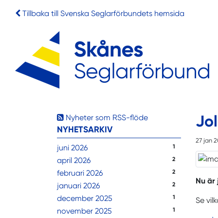
Tillbaka till Svenska Seglarförbundets hemsida
Jol
Nyheter som RSS-flöde
NYHETSARKIV
27 jan 
juni 2026
1
april 2026
2
februari 2026
2
Nu är 
januari 2026
2
december 2025
1
Se vil
november 2025
1