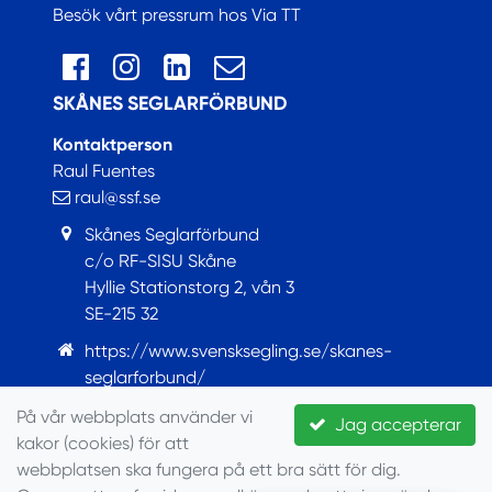
Besök vårt pressrum hos Via TT
SKÅNES SEGLARFÖRBUND
Kontaktperson
Raul Fuentes
raul@ssf.se
Skånes Seglarförbund
c/o RF-SISU Skåne
Hyllie Stationstorg 2, vån 3
SE-215 32
https://www.svensksegling.se/skanes-
seglarforbund/
https://www.facebook.com/Skanesseglarforbund
På vår webbplats använder vi
Jag accepterar
kakor (cookies) för att
© Seglarförbundet, 2022
webbplatsen ska fungera på ett bra sätt för dig.