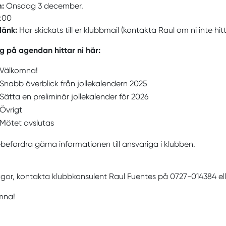
m:
Onsdag 3 december.
8:00
länk:
Har skickats till er klubbmail (kontakta Raul om ni inte hi
g på agendan hittar ni här:
Välkomna!
Snabb överblick från jollekalendern 2025
Sätta en preliminär jollekalender för 2026
Övrigt
Mötet avslutas
befordra gärna informationen till ansvariga i klubben.
ågor, kontakta klubbkonsulent Raul Fuentes på 0727-014384 el
mna!