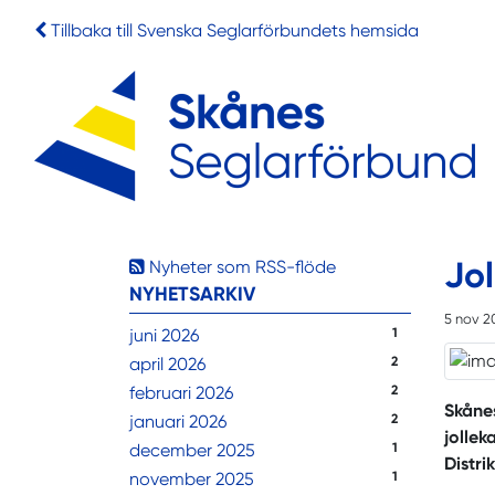
Tillbaka till Svenska Seglarförbundets hemsida
Jo
Nyheter som RSS-flöde
NYHETSARKIV
5 nov 2
juni 2026
1
april 2026
2
februari 2026
2
Skånes
januari 2026
2
jollek
december 2025
1
Distri
november 2025
1