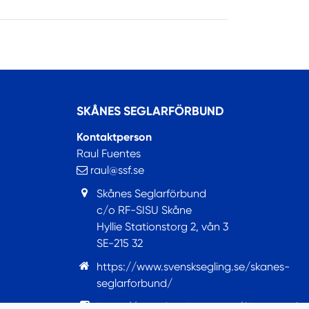
SKÅNES SEGLARFÖRBUND
Kontaktperson
Raul Fuentes
raul@ssf.se
Skånes Seglarförbund
c/o RF-SISU Skåne
Hyllie Stationstorg 2, vån 3
SE-215 32
https://www.svensksegling.se/skanes-
seglarforbund/
https://www.facebook.com/Skanesseglar