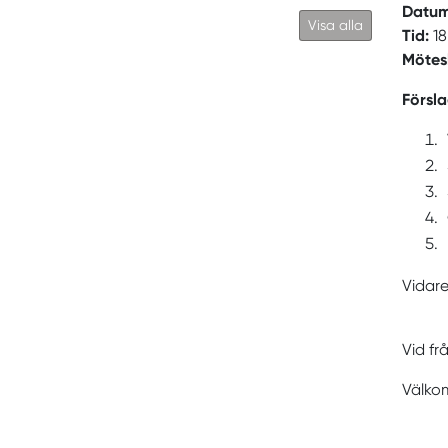
Datu
Visa alla
Tid:
1
Mötes
Försla
Vidare
Vid fr
Välko