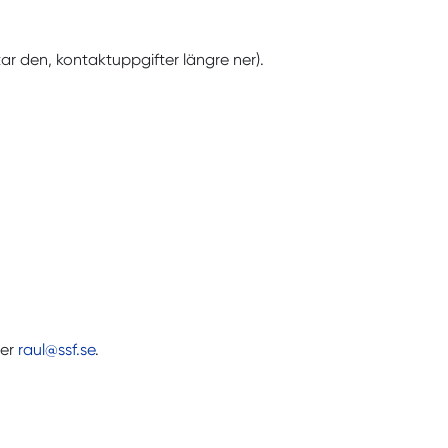
ttar den, kontaktuppgifter längre ner).
ler
raul@ssf.se
.