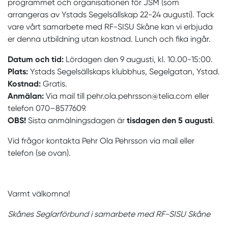
programmet och organisationen för JSM (som
arrangeras av Ystads Segelsällskap 22-24 augusti). Tack
vare vårt samarbete med RF-SISU Skåne kan vi erbjuda
er denna utbildning utan kostnad. Lunch och fika ingår.
Datum och tid:
Lördagen den 9 augusti, kl. 10.00-15:00.
Plats:
Ystads Segelsällskaps klubbhus, Segelgatan, Ystad.
Kostnad:
Gratis.
Anmälan:
Via mail till pehr.ola.pehrsson@telia.com eller
telefon 070–8577609.
OBS!
Sista anmälningsdagen är
tisdagen den 5 augusti
.
Vid frågor kontakta Pehr Ola Pehrsson via mail eller
telefon (se ovan).
Varmt välkomna!
Skånes Seglarförbund i samarbete med RF-SISU Skåne