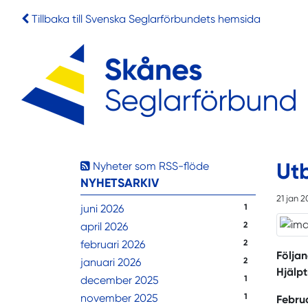
Tillbaka till Svenska Seglarförbundets hemsida
Ut
Nyheter som RSS-flöde
NYHETSARKIV
21 jan 
juni 2026
1
april 2026
2
februari 2026
2
Följan
januari 2026
2
Hjälpt
december 2025
1
november 2025
1
Febru