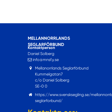
MELLANNORRLANDS
SEGLARFÖRBUND
Kontaktperson
Daniel Solberg
info@mnsf.y.se
Mellanorrlands Seglarförbund
Kummelgatan7
c/o Daniel Solberg
SE-0 0
https://www.svensksegling.se/mellannorr
seglarforbund/