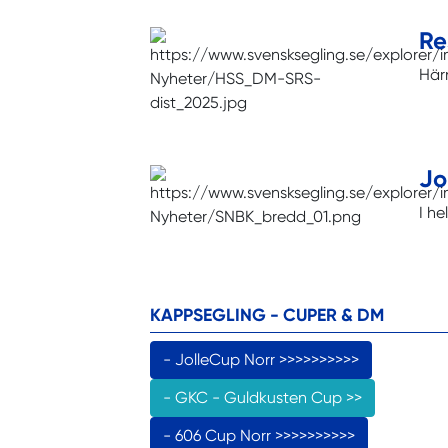
Re
Härn
Jo
I h
KAPPSEGLING - CUPER & DM
- JolleCup Norr >>>>>>>>>>
- GKC - Guldkusten Cup >>
- 606 Cup Norr >>>>>>>>>>