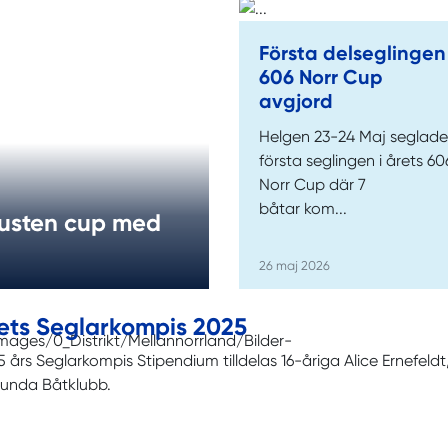
Första delseglingen 
606 Norr Cup
avgjord
Helgen 23-24 Maj seglade
första seglingen i årets 60
Norr Cup där 7
båtar kom...
kusten cup med
26 maj 2026
ets Seglarkompis 2025
 års Seglarkompis Stipendium tilldelas 16-åriga Alice Ernefel
runda Båtklubb.