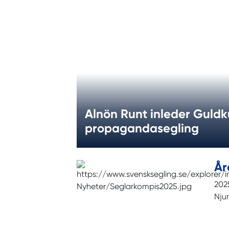
Alnön Runt inleder Guld
propagandasegling
År
2025
Nju