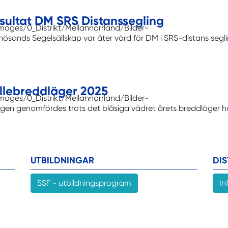
sultat DM SRS Distanssegling
ösands Segelsällskap var åter värd för DM i SRS-distans segli
llebreddläger 2025
elgen genomfördes trots det blåsiga vädret årets breddläger 
UTBILDNINGAR
DI
SSF - utbildningsprogram
In