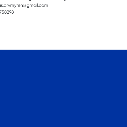
as.arvmyren@gmail.com
758298