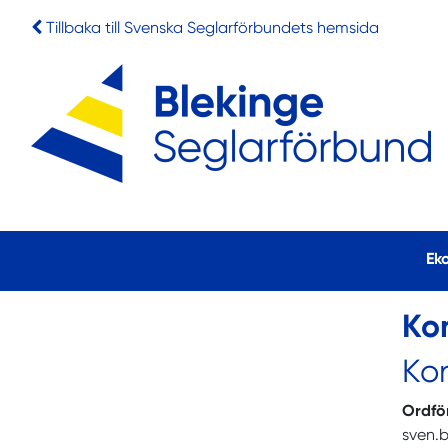
Tillbaka till Svenska Seglarförbundets hemsida
Ek
Ko
Ko
Ordfö
sven.