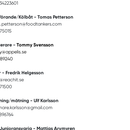
734223601
förande/Kölbåt - Tomas Petterson
.petterson@foodtankers.com
75015
terare -
Tommy Svensson
@appelis.se
89240
 - Fredrik Helgesson
k@reachit.se
71500
ning/mätning - Ulf Karlsson
omare.karlsson@gmail.com
896764
/Junioransvarig - Mattias Arvmyren