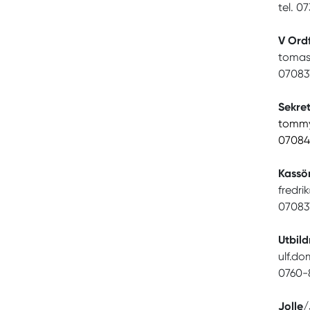
tel. 0
V Ord
tomas
07083
Sekre
tommy
07084
Kassör
fredri
07083
Utbild
ulf.d
0760-
Jolle