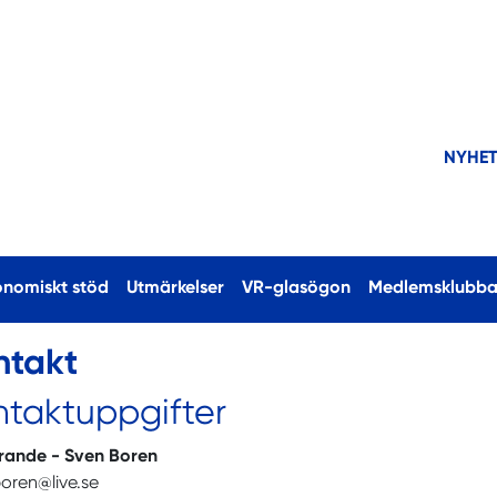
NYHE
onomiskt stöd
Utmärkelser
VR-glasögon
Medlemsklubba
ntakt
ntaktuppgifter
rande - Sven Boren
boren@live.se