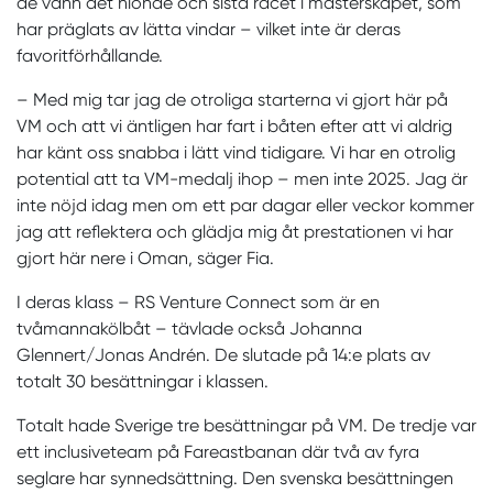
de vann det nionde och sista racet i mästerskapet, som
har präglats av lätta vindar – vilket inte är deras
favoritförhållande.
– Med mig tar jag de otroliga starterna vi gjort här på
VM och att vi äntligen har fart i båten efter att vi aldrig
har känt oss snabba i lätt vind tidigare. Vi har en otrolig
potential att ta VM-medalj ihop – men inte 2025. Jag är
inte nöjd idag men om ett par dagar eller veckor kommer
jag att reflektera och glädja mig åt prestationen vi har
gjort här nere i Oman, säger Fia.
I deras klass – RS Venture Connect som är en
tvåmannakölbåt – tävlade också Johanna
Glennert/Jonas Andrén. De slutade på 14:e plats av
totalt 30 besättningar i klassen.
Totalt hade Sverige tre besättningar på VM. De tredje var
ett inclusiveteam på Fareastbanan där två av fyra
seglare har synnedsättning. Den svenska besättningen