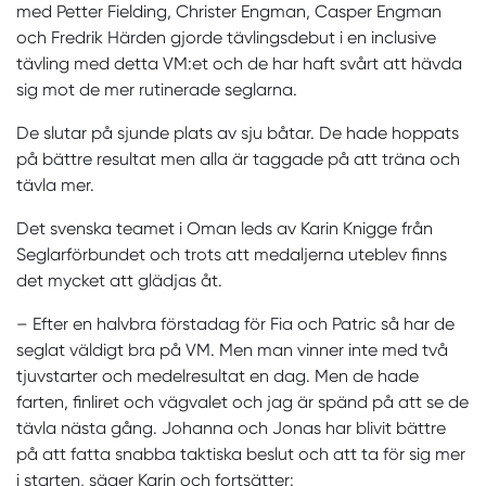
med Petter Fielding, Christer Engman, Casper Engman
och Fredrik Härden gjorde tävlingsdebut i en inclusive
tävling med detta VM:et och de har haft svårt att hävda
sig mot de mer rutinerade seglarna.
De slutar på sjunde plats av sju båtar. De hade hoppats
på bättre resultat men alla är taggade på att träna och
tävla mer.
Det svenska teamet i Oman leds av Karin Knigge från
Seglarförbundet och trots att medaljerna uteblev finns
det mycket att glädjas åt.
– Efter en halvbra förstadag för Fia och Patric så har de
seglat väldigt bra på VM. Men man vinner inte med två
tjuvstarter och medelresultat en dag. Men de hade
farten, finliret och vägvalet och jag är spänd på att se de
tävla nästa gång. Johanna och Jonas har blivit bättre
på att fatta snabba taktiska beslut och att ta för sig mer
i starten, säger Karin och fortsätter: