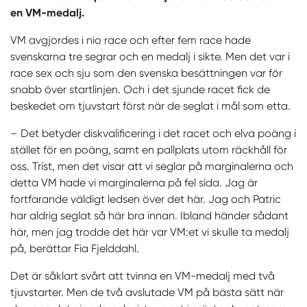
en VM-medalj.
VM avgjordes i nio race och efter fem race hade
svenskarna tre segrar och en medalj i sikte. Men det var i
race sex och sju som den svenska besättningen var för
snabb över startlinjen. Och i det sjunde racet fick de
beskedet om tjuvstart först när de seglat i mål som etta.
– Det betyder diskvalificering i det racet och elva poäng i
stället för en poäng, samt en pallplats utom räckhåll för
oss. Trist, men det visar att vi seglar på marginalerna och
detta VM hade vi marginalerna på fel sida. Jag är
fortfarande väldigt ledsen över det här. Jag och Patric
har aldrig seglat så här bra innan. Ibland händer sådant
här, men jag trodde det här var VM:et vi skulle ta medalj
på, berättar Fia Fjelddahl.
Det är såklart svårt att tvinna en VM-medalj med två
tjuvstarter. Men de två avslutade VM på bästa sätt när