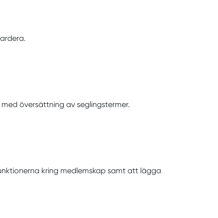
vardera.
älp med översättning av seglingstermer.
unktionerna kring medlemskap samt att lägga