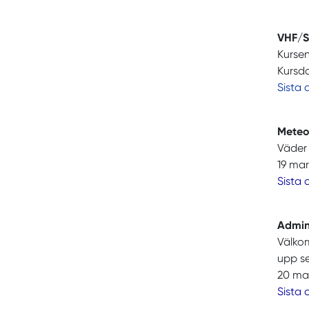
VHF/S
Kursen
Kursd
Sista
Meteor
Väder 
19 mar
Sista
Admin
Välko
upp s
20 mar
Sista