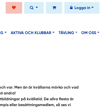
Logga in
NG
AKTIVA OCH KLUBBAR
TÄVLING
OM OSS
och var. Men än är kvällarna mörka och vad
ed andra!
bildningar på kvällstid. De allra flesta är
mpis eller besättningsmedlem, så ses vi