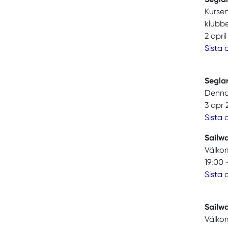
Kursen
klubb
2 apri
Sista
Seglar
Denna i
3 apr 
Sista
Sailw
Välkom
19:00 
Sista
Sailw
Välkom