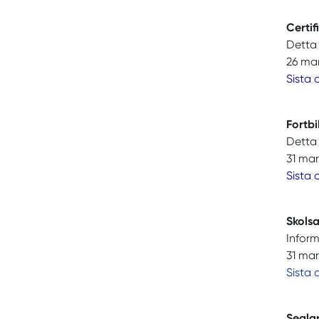
Certi
Detta 
26 mar
Sista
Fortbi
Detta 
31 mar
Sista 
Skols
Inform
31 mar
Sista
Segla