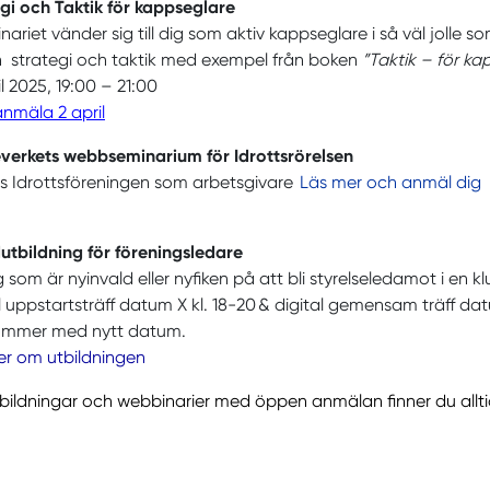
gi och Taktik för kappseglare
ariet vänder sig till dig som aktiv kappseglare i så väl jolle
n strategi och taktik med exempel från boken
”Taktik – för ka
il 2025, 19:00 – 21:00
anmäla 2 april
everkets webbseminarium för Idrottsrörelsen
s Idrottsföreningen som arbetsgivare
Läs
mer och anmäl dig
tbildning för föreningsledare
g som är nyinvald eller nyfiken på att bli styrelseledamot i en 
l uppstartsträff datum X kl. 18-20 & digital gemensam träff datu
ommer med nytt datum.
er om utbildningen
tbildningar och webbinarier med öppen anmälan finner du allti