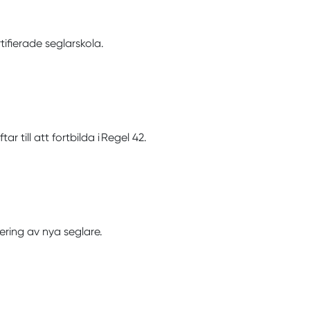
tifierade seglarskola.
r till att fortbilda i Regel 42.
ering av nya seglare.