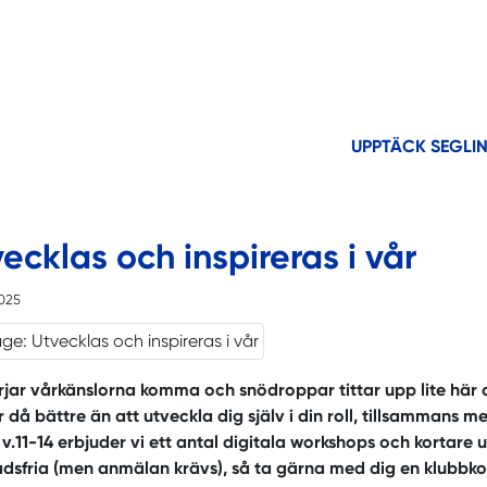
UPPTÄCK SEGLI
ecklas och inspireras i vår
025
rjar vårkänslorna komma och snödroppar tittar upp lite här 
 då bättre än att utveckla dig själv i din roll, tillsammans m
v.11-14 erbjuder vi ett antal digitala workshops och kortare ut
dsfria (men anmälan krävs), så ta gärna med dig en klubbko