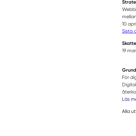
Strate
Webbin
mella
10 apr
Sista 
Skatt
19 mar
Grundu
För di
Digita
återk
Läs m
Alla u