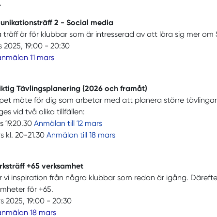
.
nikationsträff 2 - Social media
träff är för klubbar som är intresserad av att lära sig mer o
s 2025, 19:00 - 20:30
anmälan 11 mars
iktig Tävlingsplanering (2026 och framåt)
pet möte för dig som arbetar med att planera större tävling
s vid två olika tillfällen:
s 19.20.30
Anmälan till 12 mars
s kl. 20-21.30
Anmälan till 18 mars
rksträff +65 verksamhet
r vi inspiration från några klubbar som redan är igång. Däreft
amheter för +65.
s 2025, 19:00 - 20:30
 anmälan 18 mars