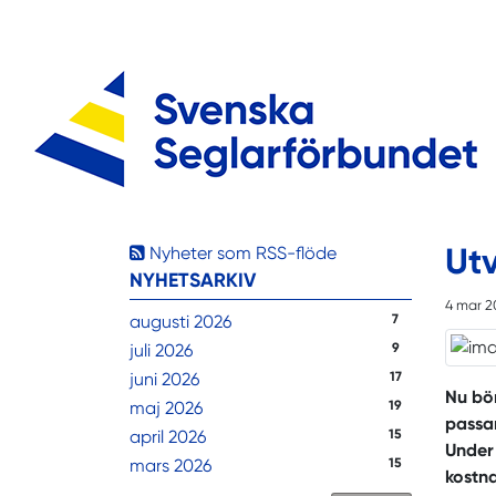
Utv
Nyheter som RSS-flöde
NYHETSARKIV
4 mar 2
augusti 2026
7
juli 2026
9
juni 2026
17
Nu bö
maj 2026
19
passar
april 2026
15
Under 
mars 2026
15
kostna