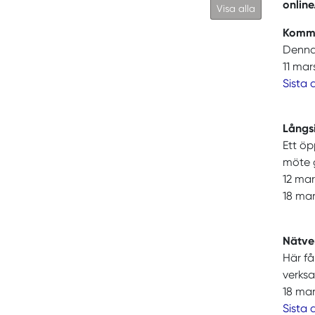
online
Visa alla
Kommu
Denna 
11 mar
Sista 
Långs
Ett öp
möte ge
12 mar
18 mar
Nätve
Här få
verks
18 mar
Sista