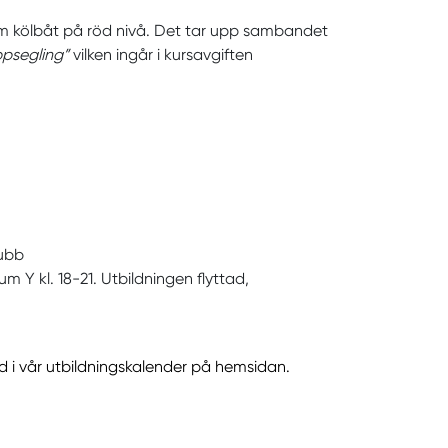
 som kölbåt på röd nivå. Det tar upp sambandet
ppsegling”
vilken ingår i kursavgiften
klubb
m Y kl. 18-21. Utbildningen flyttad,
d i vår utbildningskalender på hemsidan.